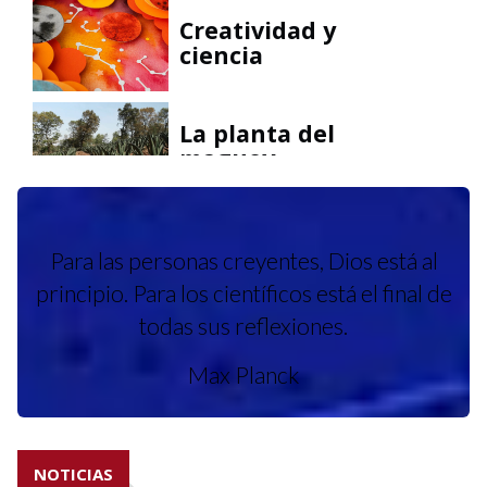
Creatividad y
ciencia
La planta del
maguey
Redes de
complejidad
Para las personas creyentes, Dios está al
principio. Para los científicos está el final de
todas sus reflexiones.
Sincrotones y
biblias
Max Planck
Campos eléctricos
NOTICIAS