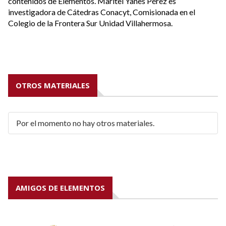
contenidos de Elementos. Maritel Yanes Pérez es
co
investigadora de Cátedras Conacyt, Comisionada en el
in
Colegio de la Frontera Sur Unidad Villahermosa.
Co
OTROS MATERIALES
Por el momento no hay otros materiales.
AMIGOS DE ELEMENTOS