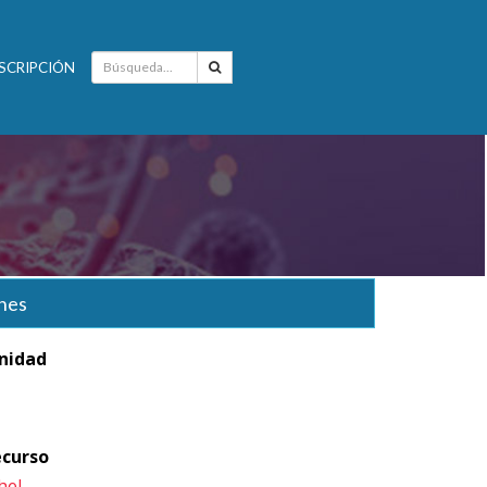
SCRIPCIÓN
nes
anidad
ecurso
hel