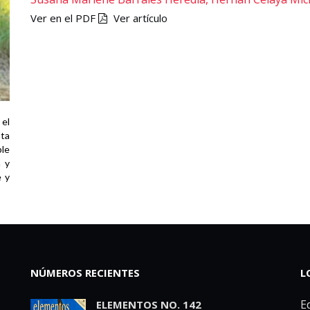
Ver en el PDF
Ver artículo
 el
sta
ble
a y
e y
NÚMEROS RECIENTES
L
Ed
ELEMENTOS NO. 142