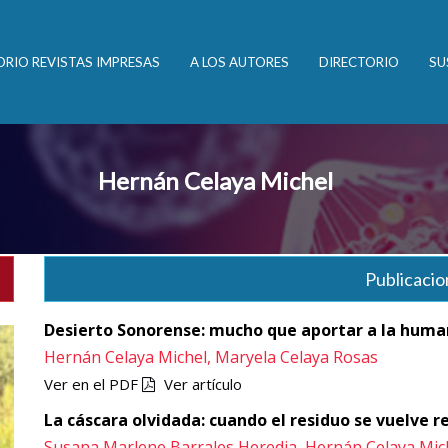
ORIO REVISTAS IMPRESAS
A LOS AUTORES
DIRECTORIO
SU
Hernán Celaya Michel
Publicacio
Desierto Sonorense: mucho que aportar a la hum
Hernán Celaya Michel,
Maryela Celaya Rosas
Ver en el PDF
Ver artículo
La cáscara olvidada: cuando el residuo se vuelve r
Susana Marlene Barrales Heredia,
Hernán Celaya Mic