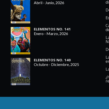
d
Abril - Junio, 2026
D
E
C
ELEMENTOS NO. 141
d
Enero - Marzo, 2026
L
N
D
L
ELEMENTOS NO. 140
e
Octubre - Diciembre, 2025
L
¿
re