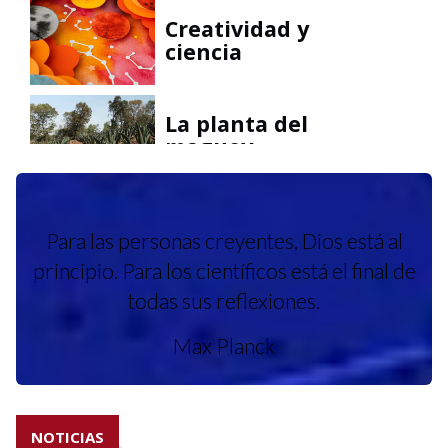
Creatividad y
ciencia
La planta del
maguey
Redes de
complejidad
Para las personas creyentes, Dios está al
principio. Para los científicos está el final de
todas sus reflexiones.
Sincrotones y
biblias
Max Planck
Campos eléctricos
NOTICIAS