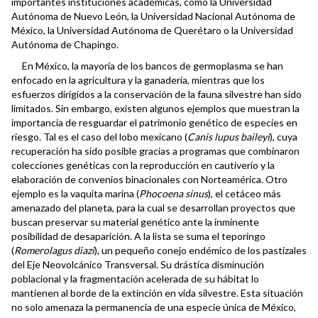
importantes instituciones académicas, como la Universidad
Autónoma de Nuevo León, la Universidad Nacional Autónoma de
México, la Universidad Autónoma de Querétaro o la Universidad
Autónoma de Chapingo.
En México, la mayoría de los bancos de germoplasma se han
enfocado en la agricultura y la ganadería, mientras que los
esfuerzos dirigidos a la conservación de la fauna silvestre han sido
limitados. Sin embargo, existen algunos ejemplos que muestran la
importancia de resguardar el patrimonio genético de especies en
riesgo. Tal es el caso del lobo mexicano (
Canis lupus baileyi
), cuya
recuperación ha sido posible gracias a programas que combinaron
colecciones genéticas con la reproducción en cautiverio y la
elaboración de convenios binacionales con Norteamérica. Otro
ejemplo es la vaquita marina (
Phocoena sinus
), el cetáceo más
amenazado del planeta, para la cual se desarrollan proyectos que
buscan preservar su material genético ante la inminente
posibilidad de desaparición. A la lista se suma el teporingo
(
Romerolagus diazi
), un pequeño conejo endémico de los pastizales
del Eje Neovolcánico Transversal. Su drástica disminución
poblacional y la fragmentación acelerada de su hábitat lo
mantienen al borde de la extinción en vida silvestre. Esta situación
no solo amenaza la permanencia de una especie única de México,