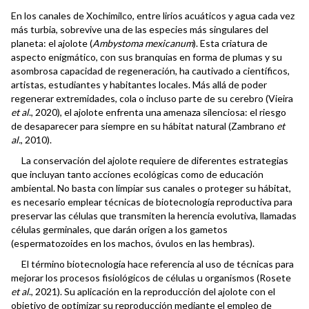
En los canales de Xochimilco, entre lirios acuáticos y agua cada vez
más turbia, sobrevive una de las especies más singulares del
planeta: el ajolote (
Ambystoma mexicanum
). Esta criatura de
aspecto enigmático, con sus branquias en forma de plumas y su
asombrosa capacidad de regeneración, ha cautivado a científicos,
artistas, estudiantes y habitantes locales. Más allá de poder
regenerar extremidades, cola o incluso parte de su cerebro (Vieira
et al
., 2020), el ajolote enfrenta una amenaza silenciosa: el riesgo
de desaparecer para siempre en su hábitat natural (Zambrano
et
al.
, 2010).
La conservación del ajolote requiere de diferentes estrategias
que incluyan tanto acciones ecológicas como de educación
ambiental. No basta con limpiar sus canales o proteger su hábitat,
es necesario emplear técnicas de biotecnología reproductiva para
preservar las células que transmiten la herencia evolutiva, llamadas
células germinales, que darán origen a los gametos
(espermatozoides en los machos, óvulos en las hembras).
El término biotecnología hace referencia al uso de técnicas para
mejorar los procesos fisiológicos de células u organismos (Rosete
et al
., 2021). Su aplicación en la reproducción del ajolote con el
objetivo de optimizar su reproducción mediante el empleo de