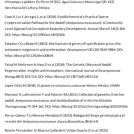
chinampas y ajolotes. En Pérez M (Ed.),
Agua Cultura en México
(pp.120-142).
Secretaría de Cultura, México.
Coxe N, Liu Y, Arregui L
et al.
(2024). Establishment of a Practical Sperm
Cryopreservation Pathway for the Axolotl (
Ambystoma mexicanum
): A Community-
Level Approach to Germplasm Repository Development.
Animals
(Basel) 14(2):206.
DOI:
https://doi.org/10.3390/ani14020206
.
Extavour CG y Akam M (2003). Mechanisms of germ cell specification across the
metazoans: epigenesis and preformation.
Development
130 (24):5869-5884. DOI:
https://doi.org/10.1242/dev.00804
.
Faisal M, Mehreen A, Hays D
et al.
(2024). The Genetic Odyssey of Axolotl
Regeneration: Insights and Innovations.
International Journal of Developmental
Biology
68(3):103-116. DOI:
https://doi.org/10.1387/ijdb.240111yl
.
López-Ortiz M (2018).
El ajolote en la historia y cultura de México
. México: UNAM.
Mansour N, Lahnsteiner F and Patzner RA (2011). Collection of gametes from live
axolotl,
Ambystoma mexicanum
, and standardization of in vitro fertilization.
Theriogenology
75:354-361. DOI:
https://doi.org/10.1016/j.theriogenology.2010.09.006
.
Porras-Gómez TJ y Moreno-Mendoza N (2023). Biología del linaje germinal para el
rescate del
Ambystoma mexicanum
.
Gaceta Biomédicas
28(6):6-8.
Rosete Fernández JV, Álvarez Gallardo H, Urbán Duarte D
et al.
(2021).