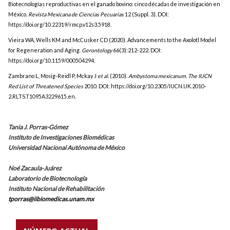
Biotecnologías reproductivas en el ganado bovino: cinco décadas de investigación en
México.
Revista Mexicana de Ciencias Pecuarias
12 (Suppl. 3). DOI:
https://doi.org/10.22319/rmcp.v12s3.5918
.
Vieira WA, Wells KM and McCusker CD (2020). Advancements to the Axolotl Model
for Regeneration and Aging.
Gerontology
66(3):212-222. DOI:
https://doi.org/10.1159/000504294
.
Zambrano L, Mosig-Reidl P, Mckay J
et al.
(2010).
Ambystoma mexicanum
.
The IUCN
Red List of Threatened Species
2010. DOI:
https://doi.org/10.2305/IUCN.UK.2010-
2.RLTS.T1095A3229615.en
.
Tania J. Porras-Gómez
Instituto de Investigaciones Biomédicas
Universidad Nacional Autónoma de México
Noé Zacaula-Juárez
Laboratorio de Biotecnología
Instituto Nacional de Rehabilitación
tporras@iibiomedicas.unam.mx