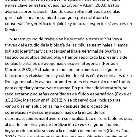
genes clave en este proceso (Extavour y Akam, 2003). Estos
avances abren la posibilidad de desarrollar cultivos de células
germinales, una herramienta con gran potencial para la
conservación genética del ajolote y de otras especies silvestres en
México.
Nuestro grupo de trabajo se ha sumado a estas iniciativas a
través del estudio de la biología de las células germinales. Hemos
logrado identificar y caracterizar el linaje germinal de ovarios y
testículos adultos del ajolote, y hemos reportado la presencia de
células troncales de ovogonias y espermatogonias (Porras y
Moreno, 2023). Actualmente nos encontramos en la siguiente
fase, que es el aislamiento y cultivo de estas células troncales de la
línea germinal. Un avance prometedor es el desarrollo de métodos
para congelar y preservar esperma. En pruebas de laboratorio, se
recolectaron pequeñas cantidades de fluido espermático (Coxe
et
al
., 2024; Mansour
et al
., 2012), y se observó que, incluso tras
varios días en solución salina y después del proceso de
congelación y descongelación, más de la mitad de los
espermatozoides mantuvieron su motilidad. Lo más notable es que,
al usarlos en ensayos de fertilización
in vitro
, algunos huevos
lograron desarrollarse hasta la eclosión de embriones (Coxe
et al
.,
2024). Estos resultados constituyen una evidencia experimental