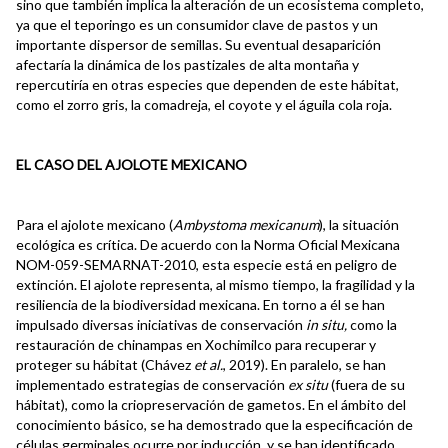
sino que también implica la alteración de un ecosistema completo,
ya que el teporingo es un consumidor clave de pastos y un
importante dispersor de semillas. Su eventual desaparición
afectaría la dinámica de los pastizales de alta montaña y
repercutiría en otras especies que dependen de este hábitat,
como el zorro gris, la comadreja, el coyote y el águila cola roja.
EL CASO DEL AJOLOTE MEXICANO
Para el ajolote mexicano (
Ambystoma mexicanum
), la situación
ecológica es crítica. De acuerdo con la Norma Oficial Mexicana
NOM-059-SEMARNAT-2010, esta especie está en peligro de
extinción. El ajolote representa, al mismo tiempo, la fragilidad y la
resiliencia de la biodiversidad mexicana. En torno a él se han
impulsado diversas iniciativas de conservación
in situ,
como la
restauración de chinampas en Xochimilco para recuperar y
proteger su hábitat (Chávez
et al.
, 2019). En paralelo, se han
implementado estrategias de conservación
ex situ
(fuera de su
hábitat), como la criopreservación de gametos. En el ámbito del
conocimiento básico, se ha demostrado que la especificación de
células germinales ocurre por inducción, y se han identificado