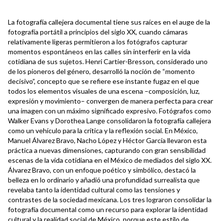
La fotografía callejera documental tiene sus raíces en el auge de la
fotografía portátil a principios del siglo XX, cuando cámaras
relativamente ligeras permitieron a los fotógrafos capturar
momentos espontáneos en las calles sin interferir en la vida
cotidiana de sus sujetos. Henri Cartier-Bresson, considerado uno
de los pioneros del género, desarrolló la noción de “momento
decisivo”, concepto que se refiere ese instante fugaz en el que
todos los elementos visuales de una escena –composición, luz,
expresión y movimiento– convergen de manera perfecta para crear
una imagen con un máximo significado expresivo. Fotógrafos como
Walker Evans y Dorothea Lange consolidaron la fotografía callejera
como un vehículo para la crítica y la reflexión social. En México,
Manuel Álvarez Bravo, Nacho López y Héctor García llevaron esta
práctica a nuevas dimensiones, capturando con gran sensibilidad
escenas de la vida cotidiana en el México de mediados del siglo XX.
Álvarez Bravo, con un enfoque poético y simbólico, destacó la
belleza en lo ordinario y añadió una profundidad surrealista que
revelaba tanto la identidad cultural como las tensiones y
contrastes de la sociedad mexicana. Los tres lograron consolidar la
fotografía documental como un recurso para explorar la identidad
cultural y la realidad social de México, porque este estilo de