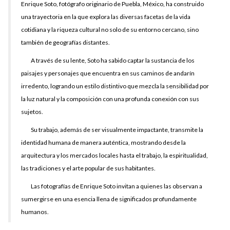
Enrique Soto, fotógrafo originario de Puebla, México, ha construido
una trayectoria en la que explora las diversas facetas de la vida
cotidiana y la riqueza cultural no solo de su entorno cercano, sino
también de geografías distantes.
A través de su lente, Soto ha sabido captar la sustancia de los
paisajes y personajes que encuentra en sus caminos de andarín
irredento, logrando un estilo distintivo que mezcla la sensibilidad por
la luz natural y la composición con una profunda conexión con sus
sujetos.
Su trabajo, además de ser visualmente impactante, transmite la
identidad humana de manera auténtica, mostrando desde la
arquitectura y los mercados locales hasta el trabajo, la espiritualidad,
las tradiciones y el arte popular de sus habitantes.
Las fotografías de Enrique Soto invitan a quienes las observan a
sumergirse en una esencia llena de significados profundamente
humanos.