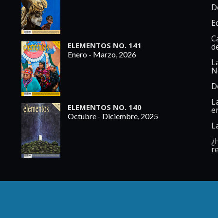
D
E
C
ELEMENTOS NO. 141
d
Enero - Marzo, 2026
L
N
D
L
ELEMENTOS NO. 140
e
Octubre - Diciembre, 2025
L
¿
re