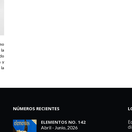
imo
la
ndo
a y
la
NÚMEROS RECIENTES
L
Ed
ELEMENTOS NO. 142
d
Abril - Junio, 2026