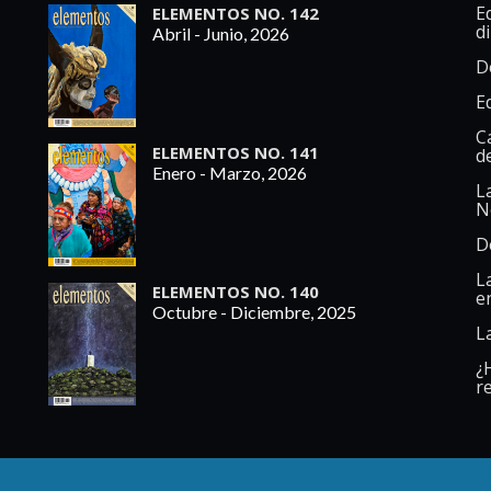
Ed
ELEMENTOS NO. 142
d
Abril - Junio, 2026
D
E
C
ELEMENTOS NO. 141
d
Enero - Marzo, 2026
L
N
D
L
ELEMENTOS NO. 140
e
Octubre - Diciembre, 2025
L
¿
re