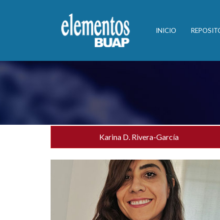
INICIO
REPOSIT
Karina D. Rivera-García