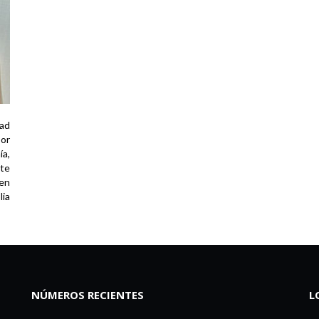
ad
por
ía,
te
 en
lia
NÚMEROS RECIENTES
L