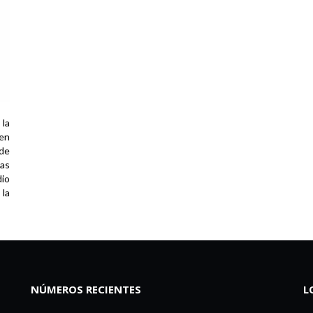
 la
 en
de
as
dio
la
NÚMEROS RECIENTES
L