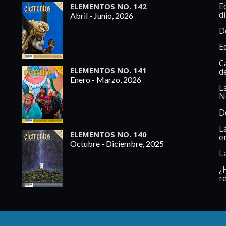
Ed
ELEMENTOS NO. 142
d
Abril - Junio, 2026
D
E
C
ELEMENTOS NO. 141
d
Enero - Marzo, 2026
L
N
D
L
ELEMENTOS NO. 140
e
Octubre - Diciembre, 2025
L
¿
re