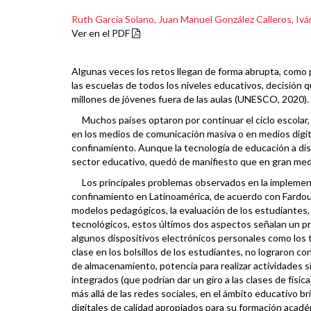
Ruth Garcia Solano,
Juan Manuel González Calleros,
Ivá
Ver en el PDF
Algunas veces los retos llegan de forma abrupta, como
las escuelas de todos los niveles educativos, decisión 
millones de jóvenes fuera de las aulas (
UNESCO
,
2020
).
Muchos países optaron por continuar el ciclo escolar,
en los medios de comunicación masiva o en medios digit
confinamiento. Aunque la tecnología de educación a dis
sector educativo, quedó de manifiesto que en gran medi
Los principales problemas observados en la implementa
confinamiento en Latinoamérica, de acuerdo con Fardoun
modelos pedagógicos, la evaluación de los estudiantes, 
tecnológicos, estos últimos dos aspectos señalan un pr
algunos dispositivos electrónicos personales como los t
clase en los bolsillos de los estudiantes, no lograron 
de almacenamiento, potencia para realizar actividades s
integrados (que podrían dar un giro a las clases de físic
más allá de las redes sociales, en el ámbito educativo
digitales de calidad apropiados para su formación acadé