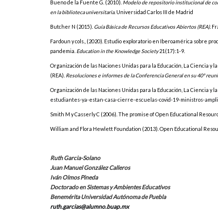
Bueno de la Fuente G. (2010).
Modelo de repositorio institucional de con
en la biblioteca universitaria
. Universidad Carlos III de Madrid
Butcher N (2015).
Guía Básica de Recursos Educativos Abiertos (REA).
Fr
Fardoun y cols., (2020). Estudio exploratorio en Iberoamérica sobre 
pandemia.
Education in the Knowledge Society
21(17):1-9.
Organización de las Naciones Unidas para la Educación, La Ciencia y l
(REA).
Resoluciones e informes de la Conferencia General en su 40ª reun
Organización de las Naciones Unidas para la Educación, La Ciencia y l
estudiantes-ya-estan-casa-cierre-escuelas-covid-19-ministros-amp
Smith M y Casserly C (2006). The promise of Open Educational Resour
William and Flora Hewlett Foundation (2013). Open Educational Reso
Ruth Garcia-Solano
Juan Manuel González Calleros
Iván Olmos Pineda
Doctorado en Sistemas y Ambientes Educativos
Benemérita Universidad Autónoma de Puebla
ruth.garcias@alumno.buap.mx