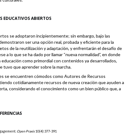
S EDUCATIVOS ABIERTOS
rtos se adoptaron incipientemente; sin embargo, bajo las
emostraron ser una opción real, probada y eficiente para la
etos de la reutilización y adaptación, y enfrentarán el desafío de
se a lo que se ha dado por llamar “nueva normalidad”, en donde
a educación como primordial con contenidos ya desarrollados,
se tuvo que aprender sobre la marcha.
tes se encuentren cómodos como Autores de Recursos
tiendo cotidianamente recursos de nueva creación que ayuden a
erta, considerando el conocimiento como un bien público que, a
EFERENCIAS
engagement.
Open Praxis
10(4):377-391