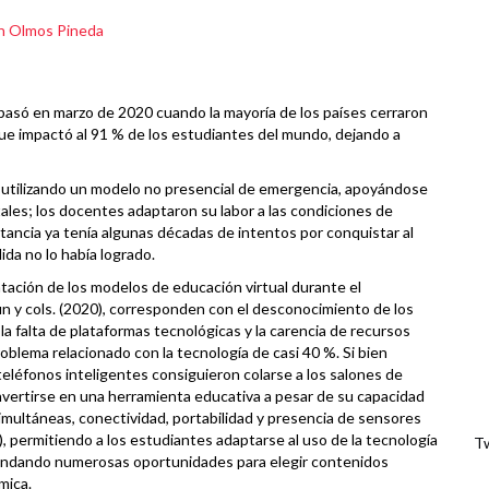
n Olmos Pineda
 pasó en marzo de
2020
cuando la mayoría de los países cerraron
que impactó al
91 %
de los estudiantes del mundo, dejando a
 utilizando un modelo no presencial de emergencia, apoyándose
ales; los docentes adaptaron su labor a las condiciones de
tancia ya tenía algunas décadas de intentos por conquistar al
da no lo había logrado.
ción de los modelos de educación virtual durante el
 y cols. (
2020
), corresponden con el desconocimiento de los
la falta de plataformas tecnológicas y la carencia de recursos
oblema relacionado con la tecnología de casi
40 %
.
Si bien
eléfonos inteligentes consiguieron colarse a los salones de
convertirse en una herramienta educativa a pesar de su capacidad
imultáneas, conectividad, portabilidad y presencia de sensores
a), permitiendo a los estudiantes adaptarse al uso de la tecnología
Tw
 brindando numerosas oportunidades para elegir contenidos
mica.