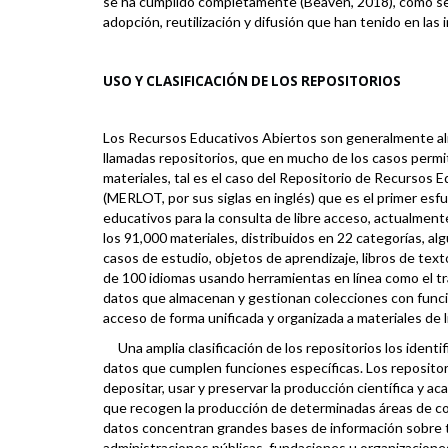
se ha cumplido completamente (Beaven,
2018
), como s
adopción, reutilización y difusión que han tenido en las 
USO Y CLASIFICACIÓN DE LOS REPOSITORIOS
Los Recursos Educativos Abiertos son generalmente alm
llamadas repositorios, que en mucho de los casos permit
materiales, tal es el caso del Repositorio de Recursos 
(
MERLOT
, por sus siglas en inglés) que es el primer es
educativos para la consulta de libre acceso, actualmen
los
91,000
materiales, distribuidos en
22
categorías, alg
casos de estudio, objetos de aprendizaje, libros de tex
de
100
idiomas usando herramientas en línea como el tr
datos que almacenan y gestionan colecciones con funcion
acceso de forma unificada y organizada a materiales de 
Una amplia clasificación de los repositorios los identifi
datos que cumplen funciones específicas. Los repositori
depositar, usar y preservar la producción científica y a
que recogen la producción de determinadas áreas de cono
datos concentran grandes bases de información sobre 
administraciones públicas, fundaciones u organizaciones