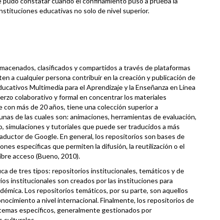
e pudo constatar cuando el confinamiento puso a prueba la
instituciones educativas no solo de nivel superior.
acenados, clasificados y compartidos a través de plataformas
en a cualquier persona contribuir en la creación y publicación de
Educativos Multimedia para el Aprendizaje y la Enseñanza en Línea
fuerzo colaborativo y formal en concentrar los materiales
te con más de
20
años, tiene una colección superior a
unas de las cuales son: animaciones, herramientas de evaluación,
to, simulaciones y tutoriales que puede ser traducidos a más
aductor de Google. En general, los repositorios son bases de
es específicas que permiten la difusión, la reutilización o el
libre acceso (Bueno,
2010
).
ca de tres tipos: repositorios institucionales, temáticos y de
os institucionales son creados por las instituciones para
cadémica. Los repositorios temáticos, por su parte, son aquellos
cimiento a nivel internacional. Finalmente, los repositorios de
temas específicos, generalmente gestionados por
 culturales.