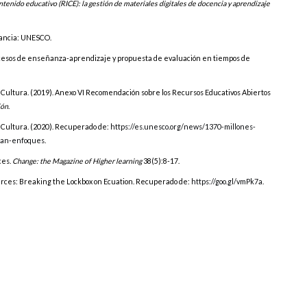
tenido educativo (RICE): la gestión de materiales digitales de docencia y aprendizaje
ancia: UNESCO.
procesos de enseñanza-aprendizaje y propuesta de evaluación en tiempos de
a Cultura. (2019). Anexo VI Recomendación sobre los Recursos Educativos Abiertos
ión
.
a Cultura. (2020). Recuperado de:
https://es.unesco.org/news/1370-millones-
lian-enfoques
.
ces.
Change: the Magazine of Higher learning
38(5):8-17.
urces: Breaking the Lockbox on Ecuation. Recuperado de:
https://goo.gl/vmPk7a
.