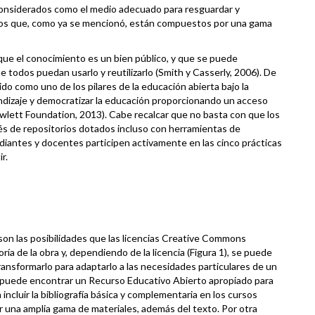
 considerados como el medio adecuado para resguardar y
tos que, como ya se mencionó, están compuestos por una gama
e el conocimiento es un bien público, y que se puede
e todos puedan usarlo y reutilizarlo (Smith y Casserly,
2006
). De
do como uno de los pilares de la educación abierta bajo la
dizaje y democratizar la educación proporcionando un acceso
Hewlett Foundation,
2013
). Cabe recalcar que no basta con que los
és de repositorios dotados incluso con herramientas de
tudiantes y docentes participen activamente en las cinco prácticas
ir.
on las posibilidades que las licencias Creative Commons
ía de la obra y, dependiendo de la licencia (Figura
1
), se puede
ansformarlo para adaptarlo a las necesidades particulares de un
 puede encontrar un Recurso Educativo Abierto apropiado para
ncluir la bibliografía básica y complementaria en los cursos
r una amplia gama de materiales, además del texto. Por otra