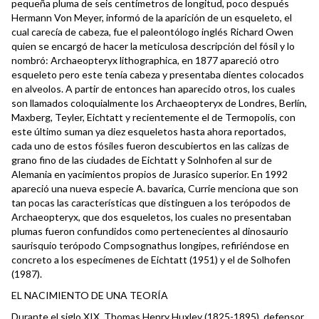
pequeña pluma de seis centímetros de longitud, poco después
Hermann Von Meyer, informó de la aparición de un esqueleto, el
cual carecía de cabeza, fue el paleontólogo inglés Richard Owen
quien se encargó de hacer la meticulosa descripción del fósil y lo
nombró: Archaeopteryx lithographica, en 1877 apareció otro
esqueleto pero este tenía cabeza y presentaba dientes colocados
en alveolos. A partir de entonces han aparecido otros, los cuales
son llamados coloquialmente los Archaeopteryx de Londres, Berlín,
Maxberg, Teyler, Eichtatt y recientemente el de Termopolis, con
este último suman ya diez esqueletos hasta ahora reportados,
cada uno de estos fósiles fueron descubiertos en las calizas de
grano fino de las ciudades de Eichtatt y Solnhofen al sur de
Alemania en yacimientos propios de Jurasico superior. En 1992
apareció una nueva especie A. bavarica, Currie menciona que son
tan pocas las características que distinguen a los terópodos de
Archaeopteryx, que dos esqueletos, los cuales no presentaban
plumas fueron confundidos como pertenecientes al dinosaurio
saurisquio terópodo Compsognathus longipes, refiriéndose en
concreto a los especímenes de Eichtatt (1951) y el de Solhofen
(1987).
EL NACIMIENTO DE UNA TEORÍA
Durante el siglo XIX, Thomas Henry Huxley (1825-1895), defensor