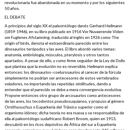
revolucionaria fue abandonada en su momento y por los siguientes
50 años.
EL DEBATE
A principios del siglo XX el paleontólogo danés Gerhard Heilmann
(1859-1946), en su libro publicado en 1916 Vor Nuvaerende Viden
om Fuglenes Afstamning, traducido al inglés en 1926 como The
origin of birds, denota el extraordinario parecido entre los
dinosaurios terópodos y las aves. El libro abordó varios temas:
anatomía, embriología, músculos, pterylosis y otros tantos
apartados. A pesar de ello, y como firme seguidor de la Ley de Dollo
que plantea que la evolución no es reversible, Heilmann explica
entonces: los dinosaurios–coelurosaurios al carecer de la fúrcula
simplemente no podrían ser antecesores de estos vertebrados
voladores, no importando las repetidas similitudes, dando a
entender que el parecido se debe a mera convergencia evolutiva.
Propone entonces otro grupo de arcosaurios como antecesores
de las aves, los tecodontos pseudosuquianos, y propuso al género
Ornithosuchus o Euparkeria del Triásico superior como el
organismo idóneo; dicha teoría no era nueva y se responsabiliza de
ella al paleontólogo sudafricano Robert Broom, quien en 1913,
descubrió en los ricos depósitos de África del sur a Euparkeria