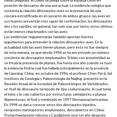
hayan plegadas, el cuello se pliega sobre la espalda como en
posición de descanso de una ave actual. La evidencia oológica que
sustenta la relación dinosaurios-aves es la presencia de una
cáscara estratificada en el cascarón de ambos grupos; las aves en
sus huevos presentan tres capas de conformación, los dinosaurios
dos y los reptiles, en general, tan solo una, por tanto, estos últimos
están menos relacionados con las aves.
Las evidencias tegumentarias también aportan fuertes
argumentos para entender la relación dinosaurios-aves. En la
actualidad solo las aves tienen plumas, pero esto no fue siempre
de esta manera, ya que desde 1996 se ha encontrado un número
creciente de dinosaurios emplumados. Si bien con anterioridad ya
se intuía la presencia de plumas, fue hasta ese año cuando se tuvo
la evidencia fósil la cual fue hallada principalmente en la provincia
de Liaoning, China: en octubre de 1996, el profesor Chen Pei-ji, del
Instituto de Geología y Paleontología de Naijing, presentó en la
Reunión Anual de la Sociedad de Paleontólogos de Vertebrados,
un fósil de dinosaurio terópodo de tipo coelurosaurio, el cual tenía
el lomo y la cola cubiertos por estructuras semejantes a plumas
filamentosas; el fósil y nombrado en 1997 Sinosauropterix prima.
En 1998 se dan a conocer otros dos dinosaurios bípedos,
terópodos maniraptores emplumados, descubiertos en China:
Protarchaeopterix robusta y Caudipterix zoui. Un año después