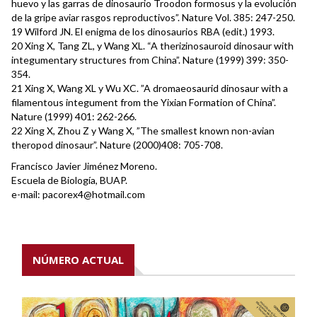
huevo y las garras de dinosaurio Troodon formosus y la evolución
de la gripe aviar rasgos reproductivos”. Nature Vol. 385: 247-250.
19 Wilford JN. El enigma de los dinosaurios RBA (edit.) 1993.
20 Xing X, Tang ZL, y Wang XL. “A therizinosauroid dinosaur with
integumentary structures from China”. Nature (1999) 399: 350-
354.
21 Xing X, Wang XL y Wu XC. ”A dromaeosaurid dinosaur with a
filamentous integument from the Yixian Formation of China”.
Nature (1999) 401: 262-266.
22 Xing X, Zhou Z y Wang X, ”The smallest known non-avian
theropod dinosaur”. Nature (2000)408: 705-708.
Francisco Javier Jiménez Moreno.
Escuela de Biología, BUAP.
e-mail: pacorex4@hotmail.com
NÚMERO ACTUAL