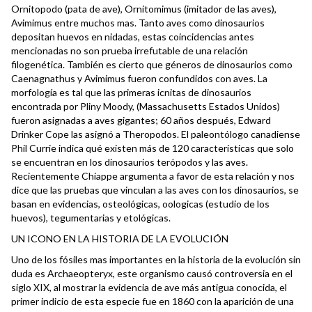
Ornitopodo (pata de ave), Ornitomimus (imitador de las aves),
Avimimus entre muchos mas. Tanto aves como dinosaurios
depositan huevos en nidadas, estas coincidencias antes
mencionadas no son prueba irrefutable de una relación
filogenética. También es cierto que géneros de dinosaurios como
Caenagnathus y Avimimus fueron confundidos con aves. La
morfología es tal que las primeras icnitas de dinosaurios
encontrada por Pliny Moody, (Massachusetts Estados Unidos)
fueron asignadas a aves gigantes; 60 años después, Edward
Drinker Cope las asignó a Theropodos. El paleontólogo canadiense
Phil Currie indica qué existen más de 120 características que solo
se encuentran en los dinosaurios terópodos y las aves.
Recientemente Chiappe argumenta a favor de esta relación y nos
dice que las pruebas que vinculan a las aves con los dinosaurios, se
basan en evidencias, osteológicas, oologicas (estudio de los
huevos), tegumentarias y etológicas.
UN ICONO EN LA HISTORIA DE LA EVOLUCIÓN
Uno de los fósiles mas importantes en la historia de la evolución sin
duda es Archaeopteryx, este organismo causó controversia en el
siglo XIX, al mostrar la evidencia de ave más antigua conocida, el
primer indicio de esta especie fue en 1860 con la aparición de una