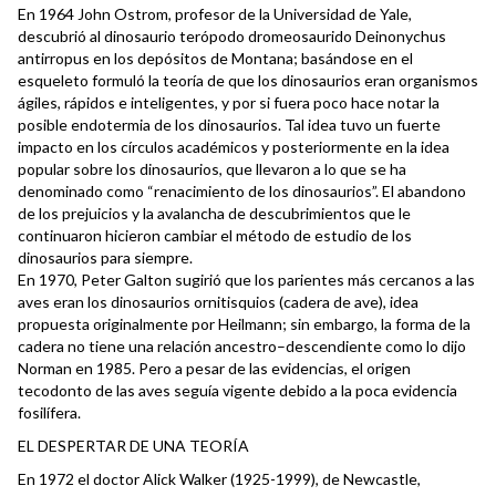
En 1964 John Ostrom, profesor de la Universidad de Yale,
descubrió al dinosaurio terópodo dromeosaurido Deinonychus
antirropus en los depósitos de Montana; basándose en el
esqueleto formuló la teoría de que los dinosaurios eran organismos
ágiles, rápidos e inteligentes, y por si fuera poco hace notar la
posible endotermia de los dinosaurios. Tal idea tuvo un fuerte
impacto en los círculos académicos y posteriormente en la idea
popular sobre los dinosaurios, que llevaron a lo que se ha
denominado como “renacimiento de los dinosaurios”. El abandono
de los prejuicios y la avalancha de descubrimientos que le
continuaron hicieron cambiar el método de estudio de los
dinosaurios para siempre.
En 1970, Peter Galton sugirió que los parientes más cercanos a las
aves eran los dinosaurios ornitisquios (cadera de ave), idea
propuesta originalmente por Heilmann; sin embargo, la forma de la
cadera no tiene una relación ancestro–descendiente como lo dijo
Norman en 1985. Pero a pesar de las evidencias, el origen
tecodonto de las aves seguía vigente debido a la poca evidencia
fosilífera.
EL DESPERTAR DE UNA TEORÍA
En 1972 el doctor Alick Walker (1925-1999), de Newcastle,