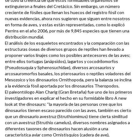
se tuvo la creencia de que estos formidables organismos se
extinguieron a finales del Cretácico. Sin embargo, un número
creciente de fósiles que llenan los huecos del registro fósil con
nuevas evidencias, ahora nos sugieren que siguen entre nosotros
en forma de aves, y estas están representadas, como lo explicó
Perrins en el año 2006, por más de 9,845 especies que tienen una
distribución mundial.
El análisis de los esqueletos encontrados y la comparación con las
estructuras óseas de diversos grupos de reptiles han llevado a
proponer varios linajes como los posibles antecesores de las aves;
entre ellos tortugas (anápsidos), lagartos y cocodrilomorfos
(Pseudosuquia y Sphenosuchidae), diversos arcosaurios y
arcosauromorfos basales, los pterosaurios o reptiles voladores del
Mesozoico y los dinosaurios Ornithopoda, pero la balanza se inclina
a la evidencia fósil aportada por los dinosaurios Theropodos.
El paleontólogo Alan Charig (Gran Bretaña) fue uno de los primeros
investigadores en explicar el hecho en su formidable libro A new
look at the dinosaurs: “la mayoría de las personas cree que los
dinosaurios tienen escaso parecido con las aves, también es cierto
que un dinosaurio avestruz (Struthiomimus) tiene cierta similitud
con un avestruz (Struthio camelus), diversos nombres asignados a
diferentes taxones de dinosaurios hacen alusión a una
característica aviar como Ornistisquios (cadera de ave),