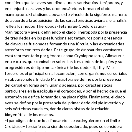
considera que las aves son dinosaurios-saurisquios-terópodos, y
en conjunto las aves y los dromeosáuridos forman el clado
maniraptora. El cladismo apoya este vínculo de la siguiente manera:
de acuerdo a la adquisición de las características avianas, el análisis
refleja los nodos Theropoda-Tetanurae-Coelurosauria-
Maniraptora y aves, definiendo el clado Theropoda por la presencia
de tres dedos en los piesfuncionales; tetanuros por la presencia
de clavículas fusionadas formando una fúrcula, y las extremidades
anteriores con tres dedos. Este grupo de dinosaurios carnívoros
está representado por géneros como Cryolophosarus, Allosaurus,
entre otros, que caminaban sobre los tres dedos de los pies y su
progresión es de tipo mesaxónica (de los dedos II, III y IV, el
tercero es el principal en la locomoción) con organismos cursoriales
y subcursoriales. El clado Maniraptora se define por la presencia
del carpal en forma semilunar y, además, por características
particulares en la escápula y el coracoides, y por el hecho de que el
esternón se osifica formando una placa rígida. Finalmente, el clado
aves se define por la presencia del primer dedo del pie invertido y
seis vértebras caudales, dando claras pistas de la relación
filogenética de los mismos.
El paradigma de que los dinosaurios se extinguieron en el límite
Cretácico–Terciario está siendo cuestionado, pues se considera