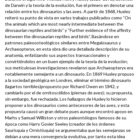
de Darwin y la teoría de la evolución, fue el primero en denotar una
relación entre los dinosaurios y las aves. A partir de 1868, Huxley
reiteró su punto de vista en varios trabajos publicados como “On
the animals which are most nearly intermediate between the
dinosaurian reptiles and birds” y “Further evidence of the affinity
between the dinosaurian reptiles and birds”. Basándose en
patrones paleoosteológicos similares entre Megalosaurus y
Archaeopteryx, en esta obra dio una detallada descripción de su
anatomía, enfatizando sus aspectos transaccionales y
convirtiéndolos en un buen ejemplo de la teoría de la evolución;
sus meticulosas investigaciones revelaron que Archaeopteryx era
notablemente semejante a un dinosaurio. En 1869 Huxley propuso
a la sociedad geológica en Londres, eliminar el término dinosaurio
(lagartos terribles)propuesto por Richard Owen en 1842, y
cambiarlo por el de ornitoscélidos (piernas de aves); su propuesta,
sin embargo, fue rechazada. Los hallazgos de Huxley lo hicieron
proponer a los dinosaurios como antecesores de las aves, y esta
propuesta causó un gran debate pues aunque encontró apoyo en
Marhs y Samuel Williston y otros paleontólogos famosos de su
época como Harry Govier Seeley (creador de los órdenes
Saurisquia y Ornistisquia) se argumentaba que las semejanzas se
debían a una mera convergencia evolutiva, por tanto esta idea