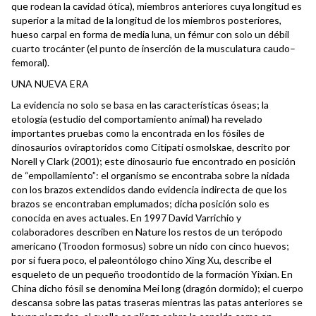
que rodean la cavidad ótica), miembros anteriores cuya longitud es
superior a la mitad de la longitud de los miembros posteriores,
hueso carpal en forma de media luna, un fémur con solo un débil
cuarto trocánter (el punto de inserción de la musculatura caudo–
femoral).
UNA NUEVA ERA
La evidencia no solo se basa en las características óseas; la
etología (estudio del comportamiento animal) ha revelado
importantes pruebas como la encontrada en los fósiles de
dinosaurios oviraptoridos como Citipati osmolskae, descrito por
Norell y Clark (2001); este dinosaurio fue encontrado en posición
de “empollamiento”: el organismo se encontraba sobre la nidada
con los brazos extendidos dando evidencia indirecta de que los
brazos se encontraban emplumados; dicha posición solo es
conocida en aves actuales. En 1997 David Varrichio y
colaboradores describen en Nature los restos de un terópodo
americano (Troodon formosus) sobre un nido con cinco huevos;
por si fuera poco, el paleontólogo chino Xing Xu, describe el
esqueleto de un pequeño troodontido de la formación Yixian. En
China dicho fósil se denomina Mei long (dragón dormido); el cuerpo
descansa sobre las patas traseras mientras las patas anteriores se