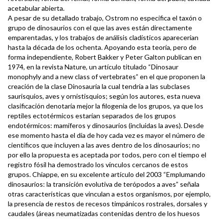
acetabular abierta.
A pesar de su detallado trabajo, Ostrom no especifica el taxón o
grupo de dinosaurios con el que las aves están directamente
emparentadas, y los trabajos de análisis cladísticos aparecerían
hasta la década de los ochenta. Apoyando esta teoría, pero de
forma independiente, Robert Bakker y Peter Galton publican en
1974, en la revista Nature, un artículo titulado “Dinosaur
monophyly and a new class of vertebrates” en el que proponen la
creación de la clase Dinosauria la cual tendría a las subclases
saurisquios, aves y ornistisquios; según los autores, esta nueva
clasificación denotaría mejor la filogenia de los grupos, ya que los
reptiles ectotérmicos estarían separados de los grupos
endotérmicos: mamíferos y dinosaurios (incluidas la aves). Desde
ese momento hasta el día de hoy cada vez es mayor el número de
científicos que incluyen a las aves dentro de los dinosaurios; no
por ello la propuesta es aceptada por todos, pero con el tiempo el
registro fósil ha demostrado los vínculos cercanos de estos
grupos. Chiappe, en su excelente artículo del 2003 “Emplumando
dinosaurios: la transición evolutiva de terópodos a aves” señala
otras características que vinculan a estos organismos, por ejemplo,
la presencia de restos de recesos timpánicos rostrales, dorsales y
caudales (áreas neumatizadas contenidas dentro de los huesos