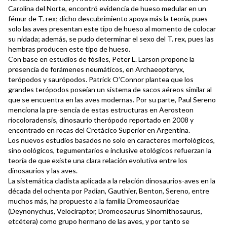
Carolina del Norte, encontró evidencia de hueso medular en un
fémur de T. rex; dicho descubrimiento apoya más la teoría, pues
solo las aves presentan este tipo de hueso al momento de colocar
su nidada; además, se pudo determinar el sexo del T. rex, pues las
hembras producen este tipo de hueso.
Con base en estudios de fósiles, Peter L. Larson propone la
presencia de forámenes neumáticos, en Archaeopteryx,
terópodos y saurópodos. Patrick O’Connor plantea que los
grandes terópodos poseían un sistema de sacos aéreos similar al
que se encuentra en las aves modernas. Por su parte, Paul Sereno
menciona la pre-sencia de estas estructuras en Aerosteon
riocoloradensis, dinosaurio therópodo reportado en 2008 y
encontrado en rocas del Cretácico Superior en Argentina.
Los nuevos estudios basados no solo en caracteres morfológicos,
sino oológicos, tegumentarios e inclusive etológicos refuerzan la
teoría de que existe una clara relación evolutiva entre los
dinosaurios y las aves.
La sistemática cladista aplicada a la relación dinosaurios-aves en la
década del ochenta por Padian, Gauthier, Benton, Sereno, entre
muchos más, ha propuesto a la familia Dromeosauridae
(Deynonychus, Velociraptor, Dromeosaurus Sinornithosaurus,
etcétera) como grupo hermano de las aves, y por tanto se