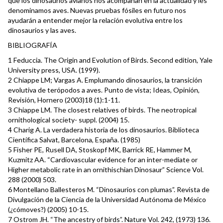
que los dinosaurios avianos nos acompañan en la actualidad y les
denominamos aves. Nuevas pruebas fósiles en futuro nos
ayudarán a entender mejor la relación evolutiva entre los
dinosaurios y las aves.
BIBLIOGRAFÍA
1 Feduccia. The Origin and Evolution of Birds. Second edition, Yale
University press, USA. (1999).
2 Chiappe LM; Vargas A. Emplumando dinosaurios, la transición
evolutiva de terópodos a aves. Punto de vista; Ideas, Opinión,
Revisión, Hornero (2003)18 (1):1-11.
3 Chiappe LM. The closest relatives of birds. The neotropical
ornithological society- suppl. (2004) 15.
4 Charig A. La verdadera historia de los dinosaurios. Biblioteca
Científica Salvat, Barcelona, España. (1985)
5 Fisher PE, Rusell DA, Stoskopf MK, Barrick RE, Hammer M,
Kuzmitz AA. “Cardiovascular evidence for an inter-mediate or
Higher metabolic rate in an ornithischian Dinosaur” Science Vol.
288 (2000) 503.
6 Montellano Ballesteros M. “Dinosaurios con plumas”. Revista de
Divulgación de la Ciencia de la Universidad Autónoma de México
(¿cómoves?) (2005) 10-15.
7 Ostrom JH. “The ancestry of birds”. Nature Vol. 242, (1973) 136.