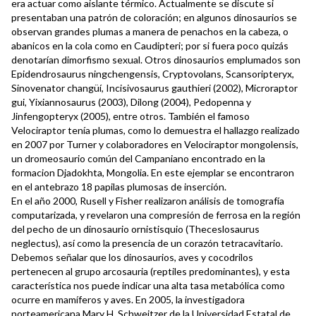
era actuar como aislante térmico. Actualmente se discute si
presentaban una patrón de coloración; en algunos dinosaurios se
observan grandes plumas a manera de penachos en la cabeza, o
abanicos en la cola como en Caudipteri; por si fuera poco quizás
denotarían dimorfismo sexual. Otros dinosaurios emplumados son
Epidendrosaurus ningchengensis, Cryptovolans, Scansoripteryx,
Sinovenator changüí, Incisivosaurus gauthieri (2002), Microraptor
gui, Yixiannosaurus (2003), Dilong (2004), Pedopenna y
Jinfengopteryx (2005), entre otros. También el famoso
Velociraptor tenía plumas, como lo demuestra el hallazgo realizado
en 2007 por Turner y colaboradores en Velociraptor mongolensis,
un dromeosaurio común del Campaniano encontrado en la
formacion Djadokhta, Mongolia. En este ejemplar se encontraron
en el antebrazo 18 papilas plumosas de inserción.
En el año 2000, Rusell y Fisher realizaron análisis de tomografía
computarizada, y revelaron una compresión de ferrosa en la región
del pecho de un dinosaurio ornistisquio (Theceslosaurus
neglectus), así como la presencia de un corazón tetracavitario.
Debemos señalar que los dinosaurios, aves y cocodrilos
pertenecen al grupo arcosauria (reptiles predominantes), y esta
característica nos puede indicar una alta tasa metabólica como
ocurre en mamíferos y aves. En 2005, la investigadora
norteamericana Mary H. Schweitzer de la Universidad Estatal de