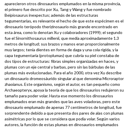
aparecieron otros dinosaurios emplumados en la misma provincia,
el primero fue descrito por Xu, Tang y Wang y fue nombrado
Beipiosaurus inexpectus; además de las estructuras
tegumentarias, es relevante el hecho de que este espécimen es el
dinosaurio terópodo therizinosaurio más grande encontrado en
esta área, como lo denotan Xu y colaboradores (1999); el segundo
fue el Sinornithosaurus millenii, que medía aproximadamente 1.3
metros de longitud; sus brazos y manos eran proporcionalmente
muy largos; tenía dientes en forma de daga y una cola rígida, y la
capa tegumentaria (protoplumas) que cubría su piel constaba de
dos tipos de estructuras: fibras simples organizadas en haces, y
plumas con un eje central y barbas, pero sin las bárbulas de las
plumas más evolucionadas. Para el año 2000, otra vez Xu describe
un dinosaurio dromeosáurido singular al que denomina Microraptor
zhaoianus. Este organismo, según el autor, es tan pequeño como
Archaeopteryx, apoya la teoría de que los dinosaurios redujeron su
tamaño para poder volar. Hasta ese momento los dinosaurios
emplumados eran más grandes que las aves voladoras, pero este
dinosaurio emplumado de apenas 77 centímetros de longitud, fue
sorprendente debido a que presenta dos pares de alas con plumas
asimétricas por lo que se considera que podía volar. Según varios
autores, la función de estas plumas en dinosaurios emplumados