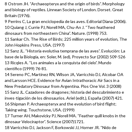
8 Ostrom JH. “Archaeopteryx and the origin of birds”. Morphology
and biology of reptiles. Linnean Society of London. Dorset. Great
Britain (1976).
9 Perrins C, La gran enciclopedia de las aves. Editorial Diana (2006).
10 Quiang J, Currie PJ, Norell MA, Chu-An J. “Two feathered
dinosaurs from northeastern China“. Nature. (1998) 753.
11 Sankar Ch. The Rise of Birds; 225 million years of evolution, The
John Hopkins Press, USA. (1997)
12 Sanz JL. “Historia evolutiva temprana de las aves”. Evolución: La
base de la Biología, en: Soler, M. (ed), Proyecto Sur (2002) 509-526
13 Ricqles A. “Los animales a la conquista del cielo”. Mundo
científico (1999) 76-81.
14 Sereno PC, Martínez RN, Wilson JA, Varricchio DJ, Alcobar OA
and Larsson HCE. Evidence for Avian Intrathoracic Air Sacs in a
New Predatory Dinosaur from Argentina. Plos One Vol. 3 (2008)
15 Sanz JL. Cazadores de dragones; historia del descubrimiento e
inves-tigación de los dinosaurios. Ariel (edit.), España (2007) 421.
16 Shipman P. Archaeopteryx and the evolution of bird flight;
Taking wing. Touchstone, USA. (1999)
17 Turner AH, Makovicky PJ, Norell MA. “Feather quill knobs in the
dinosaur Velociraptor”. Science (2007)1721.
18 Varricchio DJ, Jackson F, Borkowski JJ, Horner JR. “Nido de