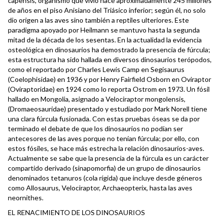
capensis, organismo que vivió hace aproximadamente 245 millones
de años en el piso Anisiano del Triásico inferior; según él, no solo
dio origen a las aves sino también a reptiles ulteriores. Este
paradigma apoyado por Heilmann se mantuvo hasta la segunda
mitad de la década de los sesentas. En la actualidad la evidencia
osteológica en dinosaurios ha demostrado la presencia de fúrcula;
esta estructura ha sido hallada en diversos dinosaurios terópodos,
como el reportado por Charles Lewis Camp en Segisaurus
(Coelophisidae) en 1936 y por Henry Fairfield Osborn en Oviraptor
(Oviraptoridae) en 1924 como lo reporta Ostrom en 1973. Un fósil
hallado en Mongolia, asignado a Velociraptor mongolensis,
(Dromaeosauridae) presentado y estudiado por Mark Norell tiene
una clara fúrcula fusionada. Con estas pruebas óseas se da por
terminado el debate de que los dinosaurios no podían ser
antecesores de las aves porque no tenían fúrcula; por ello, con
estos fósiles, se hace más estrecha la relación dinosaurios-aves.
Actualmente se sabe que la presencia de la fúrcula es un carácter
compartido derivado (sinapomorfia) de un grupo de dinosaurios
denominados tetanuros (cola rígida) que incluye desde géneros
como Allosaurus, Velociraptor, Archaeopterix, hasta las aves
neornithes.
EL RENACIMIENTO DE LOS DINOSAURIOS