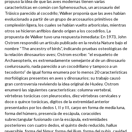
propuso la idea de que las aves modernas tienen varias
características en común con Sphenosuchus, un arcosaurio del
Triásico parecido al cocodrilo; Walker proponía que las aves habían
evolucionado a partir de un grupo de arcosaurios primitivos de
complexión ligera, los cuales se habían vuelto arborícolas, mientras
otros se hicieron anfibios dando origen a los cocodrilos. La
propuesta de Walker tuvo una respuesta inmediata: En 1973, John
Ostrom respondió un artículo publicado en la revista Nature bajo el
nombre “The ancestry of birds”, indicando pruebas osteológicas de
la relación dinosaurios-aves; Ostrom escribe: “el esqueleto de
Archaeopterix, es extremadamente semejante al de un dinosaurio
coelurosaurio, nada parecido a un cocodriliano y tampoco a un
tecodonto” de igual forma enumera por lo menos 20 características
morfológicas presentes en aves y dinosaurios; su trabajo causó
gran controversia reviviendo la idea original de Huxley. Ostrom
enumeró las siguientes características: columna vertebral,
vértebras torácicas con pleurocelos, diez vértebras cervicales y
doce o quince torácicas, dígitos de la extremidad anterior
presentados por los dedos I, II y III, carpo en forma de media luna,
forma del húmero, presencia de escápula, coracoides
subrectangular fusionado con la escápula, extremidades
posteriores con cuatro dedos, el quinto dedo reducido, hallux
reversible, forma del fémur, forma del ilium, forma del pubis, cavidad