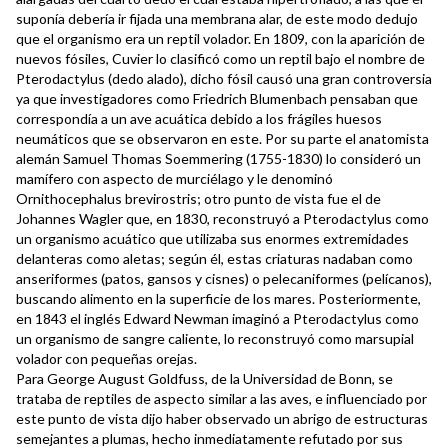
suponía debería ir fijada una membrana alar, de este modo dedujo
que el organismo era un reptil volador. En 1809, con la aparición de
nuevos fósiles, Cuvier lo clasificó como un reptil bajo el nombre de
Pterodactylus (dedo alado), dicho fósil causó una gran controversia
ya que investigadores como Friedrich Blumenbach pensaban que
correspondía a un ave acuática debido a los frágiles huesos
neumáticos que se observaron en este. Por su parte el anatomista
alemán Samuel Thomas Soemmering (1755-1830) lo consideró un
mamífero con aspecto de murciélago y le denominó
Ornithocephalus brevirostris; otro punto de vista fue el de
Johannes Wagler que, en 1830, reconstruyó a Pterodactylus como
un organismo acuático que utilizaba sus enormes extremidades
delanteras como aletas; según él, estas criaturas nadaban como
anseriformes (patos, gansos y cisnes) o pelecaniformes (pelícanos),
buscando alimento en la superficie de los mares. Posteriormente,
en 1843 el inglés Edward Newman imaginó a Pterodactylus como
un organismo de sangre caliente, lo reconstruyó como marsupial
volador con pequeñas orejas.
Para George August Goldfuss, de la Universidad de Bonn, se
trataba de reptiles de aspecto similar a las aves, e influenciado por
este punto de vista dijo haber observado un abrigo de estructuras
semejantes a plumas, hecho inmediatamente refutado por sus