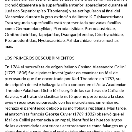
cronológicamente a la superfamilia anterior; aparecieron durante el
Jurásico Superior (piso Titoniense) y se extinguieron al final del
Mesozoico durante la gran extinción del límite K-T (Maastritiano).
Esta segunda superfamilia está representada por varias familias
como Germanodactylidae, Pterodactylidae, Pterodaustridae,
Ornithocheiridae, Tapejaridae, Dsungaripteridae, Criorhynchidae,
Pteranodontidae, Nyctosauridae, Azhdarchidae, entre muchas
más.
LOS PRIMEROS DESCUBRIMIENTOS
En 1764 el naturalista de origen italiano Cosimo Alessandro Collini
(1727-1806) fue el primer investigador en examinar un fósil de
pterosaurio que fue encontrado por Karl Theodore en 1757, su
descripción de este hallazgo la dio a conocer en el Acta Academiae
Theodor-Palatinae. Dicho fósil surgió de las canteras de Caliza de
Baviera, y al tratar de clasificarlo notó que no pertenecía a la clase
aves y reconoció su parecido con los murciélagos, sin embargo,
rechazó el parentesco debido a su morfología reptiliana. Más tarde,
el anatomista francés George Cuvier (1769-1832) observó que el
fósil de Collini pertenecía a un reptil, identificó los huesos largos
de las extremidades anteriores acertadamente como falanges muy
alargadas del cuarto dedo el cual estaba hipertrofiado, a las que él