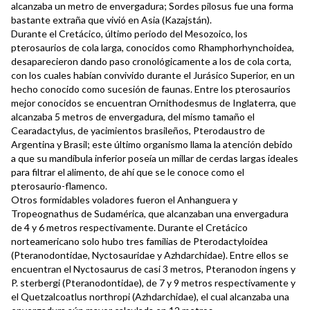
alcanzaba un metro de envergadura; Sordes pilosus fue una forma
bastante extraña que vivió en Asia (Kazajstán).
Durante el Cretácico, último periodo del Mesozoico, los
pterosaurios de cola larga, conocidos como Rhamphorhynchoidea,
desaparecieron dando paso cronológicamente a los de cola corta,
con los cuales habían convivido durante el Jurásico Superior, en un
hecho conocido como sucesión de faunas. Entre los pterosaurios
mejor conocidos se encuentran Ornithodesmus de Inglaterra, que
alcanzaba 5 metros de envergadura, del mismo tamaño el
Cearadactylus, de yacimientos brasileños, Pterodaustro de
Argentina y Brasil; este último organismo llama la atención debido
a que su mandíbula inferior poseía un millar de cerdas largas ideales
para filtrar el alimento, de ahí que se le conoce como el
pterosaurio-flamenco.
Otros formidables voladores fueron el Anhanguera y
Tropeognathus de Sudamérica, que alcanzaban una envergadura
de 4 y 6 metros respectivamente. Durante el Cretácico
norteamericano solo hubo tres familias de Pterodactyloidea
(Pteranodontidae, Nyctosauridae y Azhdarchidae). Entre ellos se
encuentran el Nyctosaurus de casi 3 metros, Pteranodon ingens y
P. sterbergi (Pteranodontidae), de 7 y 9 metros respectivamente y
el Quetzalcoatlus northropi (Azhdarchidae), el cual alcanzaba una