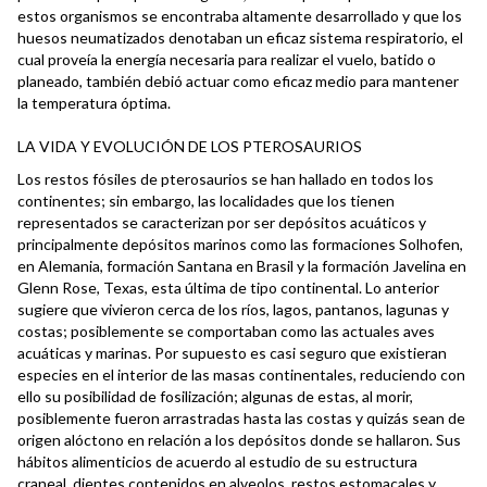
estos organismos se encontraba altamente desarrollado y que los
huesos neumatizados denotaban un eficaz sistema respiratorio, el
cual proveía la energía necesaria para realizar el vuelo, batido o
planeado, también debió actuar como eficaz medio para mantener
la temperatura óptima.
LA VIDA Y EVOLUCIÓN DE LOS PTEROSAURIOS
Los restos fósiles de pterosaurios se han hallado en todos los
continentes; sin embargo, las localidades que los tienen
representados se caracterizan por ser depósitos acuáticos y
principalmente depósitos marinos como las formaciones Solhofen,
en Alemania, formación Santana en Brasil y la formación Javelina en
Glenn Rose, Texas, esta última de tipo continental. Lo anterior
sugiere que vivieron cerca de los ríos, lagos, pantanos, lagunas y
costas; posiblemente se comportaban como las actuales aves
acuáticas y marinas. Por supuesto es casi seguro que existieran
especies en el interior de las masas continentales, reduciendo con
ello su posibilidad de fosilización; algunas de estas, al morir,
posiblemente fueron arrastradas hasta las costas y quizás sean de
origen alóctono en relación a los depósitos donde se hallaron. Sus
hábitos alimenticios de acuerdo al estudio de su estructura
craneal, dientes contenidos en alveolos, restos estomacales y