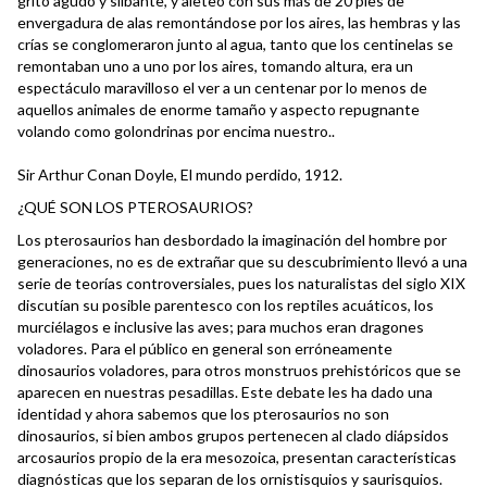
grito agudo y silbante, y aleteó con sus más de 20 pies de
envergadura de alas remontándose por los aires, las hembras y las
crías se conglomeraron junto al agua, tanto que los centinelas se
remontaban uno a uno por los aires, tomando altura, era un
espectáculo maravilloso el ver a un centenar por lo menos de
aquellos animales de enorme tamaño y aspecto repugnante
volando como golondrinas por encima nuestro..
Sir Arthur Conan Doyle, El mundo perdido, 1912.
¿QUÉ SON LOS PTEROSAURIOS?
Los pterosaurios han desbordado la imaginación del hombre por
generaciones, no es de extrañar que su descubrimiento llevó a una
serie de teorías controversiales, pues los naturalistas del siglo XIX
discutían su posible parentesco con los reptiles acuáticos, los
murciélagos e inclusive las aves; para muchos eran dragones
voladores. Para el público en general son erróneamente
dinosaurios voladores, para otros monstruos prehistóricos que se
aparecen en nuestras pesadillas. Este debate les ha dado una
identidad y ahora sabemos que los pterosaurios no son
dinosaurios, si bien ambos grupos pertenecen al clado diápsidos
arcosaurios propio de la era mesozoica, presentan características
diagnósticas que los separan de los ornistisquios y saurisquios.