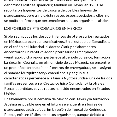
denominó Oolithes spaericus; también en Texas, en 1980, se
reportaron fragmentos de cáscara de posibles huevos de
pterosaurios, pero al no existir restos óseos asociados a ellos, no
se podía confirmar que pertenecieran a estos organismos alados.
LOS FÓSILES DE PTEROSAURIOS EN MÉXICO
Si bien son pocos los descubrimientos de pterosaurios realizados
en México, parecen ser significativos. En el estado de Tamaulipas,
en el cañón de Huizachal, el doctor Clark y colaboradores
encontraron un reptil volador o pterosaurio Dimorphodon
weintraubi; dicha región pertenece al periodo Jurásico, formación
La Boca. En Coahuila, en el municipio de Los Muzquiz, se encontró
un pequeño pterosaurio de 2 metros de envergadura, se le asignó
el nombre Muzquizopteryx coahuilensis y según sus
características pertenece a la familia Nyctosauridae, una de las dos
familias presentes en el Cretácico (piso Coniaciano), la otra es
Pteranodontidae, cuyos restos han sido encontrados en Estados
Unidos.
Posiblemente por la cercanía de México con Texas y la formación
Javelina es posible que en el futuro se encuentren fósiles de
pterosaurios azdárquidos. En la región de Tepexi de Rodríguez,
Puebla, existen fósiles de estos organismos, aunque debido a lo