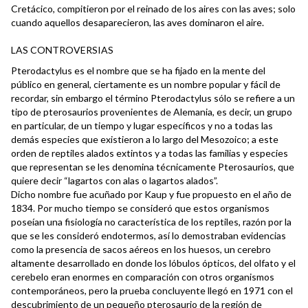
Cretácico, compitieron por el reinado de los aires con las aves; solo
cuando aquellos desaparecieron, las aves dominaron el aire.
LAS CONTROVERSIAS
Pterodactylus es el nombre que se ha fijado en la mente del
público en general, ciertamente es un nombre popular y fácil de
recordar, sin embargo el término Pterodactylus sólo se refiere a un
tipo de pterosaurios provenientes de Alemania, es decir, un grupo
en particular, de un tiempo y lugar específicos y no a todas las
demás especies que existieron a lo largo del Mesozoico; a este
orden de reptiles alados extintos y a todas las familias y especies
que representan se les denomina técnicamente Pterosaurios, que
quiere decir “lagartos con alas o lagartos alados”.
Dicho nombre fue acuñado por Kaup y fue propuesto en el año de
1834. Por mucho tiempo se consideró que estos organismos
poseían una fisiología no característica de los reptiles, razón por la
que se les consideró endotermos, así lo demostraban evidencias
como la presencia de sacos aéreos en los huesos, un cerebro
altamente desarrollado en donde los lóbulos ópticos, del olfato y el
cerebelo eran enormes en comparación con otros organismos
contemporáneos, pero la prueba concluyente llegó en 1971 con el
descubrimiento de un pequeño pterosaurio de la región de