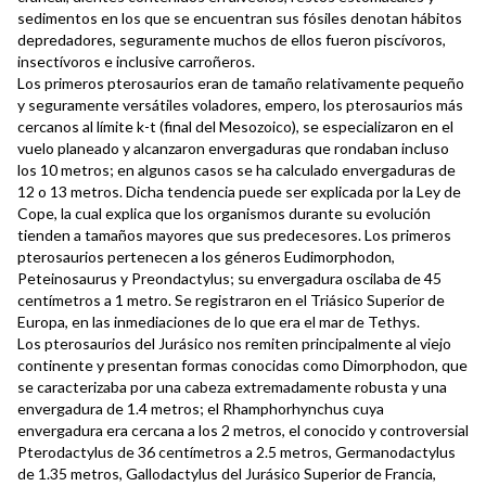
sedimentos en los que se encuentran sus fósiles denotan hábitos
depredadores, seguramente muchos de ellos fueron piscívoros,
insectívoros e inclusive carroñeros.
Los primeros pterosaurios eran de tamaño relativamente pequeño
y seguramente versátiles voladores, empero, los pterosaurios más
cercanos al límite k-t (final del Mesozoico), se especializaron en el
vuelo planeado y alcanzaron envergaduras que rondaban incluso
los 10 metros; en algunos casos se ha calculado envergaduras de
12 o 13 metros. Dicha tendencia puede ser explicada por la Ley de
Cope, la cual explica que los organismos durante su evolución
tienden a tamaños mayores que sus predecesores. Los primeros
pterosaurios pertenecen a los géneros Eudimorphodon,
Peteinosaurus y Preondactylus; su envergadura oscilaba de 45
centímetros a 1 metro. Se registraron en el Triásico Superior de
Europa, en las inmediaciones de lo que era el mar de Tethys.
Los pterosaurios del Jurásico nos remiten principalmente al viejo
continente y presentan formas conocidas como Dimorphodon, que
se caracterizaba por una cabeza extremadamente robusta y una
envergadura de 1.4 metros; el Rhamphorhynchus cuya
envergadura era cercana a los 2 metros, el conocido y controversial
Pterodactylus de 36 centímetros a 2.5 metros, Germanodactylus
de 1.35 metros, Gallodactylus del Jurásico Superior de Francia,