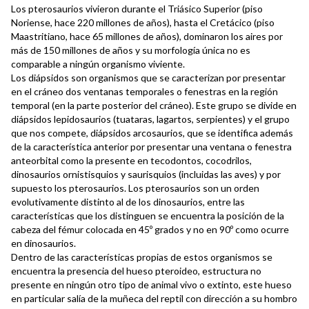
Los pterosaurios vivieron durante el Triásico Superior (piso
Noriense, hace 220 millones de años), hasta el Cretácico (piso
Maastritiano, hace 65 millones de años), dominaron los aires por
más de 150 millones de años y su morfología única no es
comparable a ningún organismo viviente.
Los diápsidos son organismos que se caracterizan por presentar
en el cráneo dos ventanas temporales o fenestras en la región
temporal (en la parte posterior del cráneo). Este grupo se divide en
diápsidos lepidosaurios (tuataras, lagartos, serpientes) y el grupo
que nos compete, diápsidos arcosaurios, que se identifica además
de la característica anterior por presentar una ventana o fenestra
anteorbital como la presente en tecodontos, cocodrilos,
dinosaurios ornistisquios y saurisquios (incluidas las aves) y por
supuesto los pterosaurios. Los pterosaurios son un orden
evolutivamente distinto al de los dinosaurios, entre las
características que los distinguen se encuentra la posición de la
cabeza del fémur colocada en 45º grados y no en 90º como ocurre
en dinosaurios.
Dentro de las características propias de estos organismos se
encuentra la presencia del hueso pteroideo, estructura no
presente en ningún otro tipo de animal vivo o extinto, este hueso
en particular salía de la muñeca del reptil con dirección a su hombro