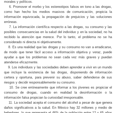
morales y políticos.
6. Promover el morbo y los estereotipos falsos en tono a las drogas,
como han hecho los medios masivos de comunicación, propicia la
información equivocada, la propagación de prejuicios y las soluciones
erróneas.
7. La información científica respecto a las drogas, su consumo y las
posibles consecuencias en la salud del individuo y en la sociedad, no ha
recibido la atención que merece. Por lo tanto, el problema no se ha
considerado ni directa ni objetivamente.
8. Es una realidad que las drogas y su consumo no van a erradicarse,
de modo que tener fácil acceso a información objetiva y veraz, puede
ayudar a que los problemas no sean cada vez más graves y puedan
atenderse eficazmente.
9. Los individuos y las sociedades deben aprender a vivir en un mundo
que incluye la existencia de las drogas, disponiendo de información
certera y oportuna, para prevenir su abuso, saber defenderse de sus
riesgos y decidir responsablemente su consumo.
10. Se cree erróneamente que informar a los jóvenes es propiciar el
consumo de drogas, cuando en realidad la desinformación o la
información falsa propician la curiosidad irresponsable.
11. La sociedad acepta el consumo del alcohol a pesar de que genera
daños significativos a la salud. En México hay 32 millones y medio de
bebedores, lo que representa el 46% de la población entre 12 y 65 años