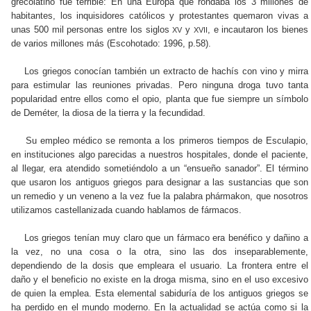
grecolatino fue terrible: En una Europa que rondaba los 3 millones de
habitantes, los inquisidores católicos y protestantes quemaron vivas a
unas 500 mil personas entre los siglos
y
, e incautaron los bienes
XV
XVII
de varios millones más (Escohotado: 1996, p.58).
Los griegos conocían también un extracto de hachís con vino y mirra
para estimular las reuniones privadas. Pero ninguna droga tuvo tanta
popularidad entre ellos como el opio, planta que fue siempre un símbolo
de Deméter, la diosa de la tierra y la fecundidad.
Su empleo médico se remonta a los primeros tiempos de Esculapio,
en instituciones algo parecidas a nuestros hospitales, donde el paciente,
al llegar, era atendido sometiéndolo a un “ensueño sanador”. El término
que usaron los antiguos griegos para designar a las sustancias que son
un remedio y un veneno a la vez fue la palabra phármakon, que nosotros
utilizamos castellanizada cuando hablamos de fármacos.
Los griegos tenían muy claro que un fármaco era benéfico y dañino a
la vez, no una cosa o la otra, sino las dos inseparablemente,
dependiendo de la dosis que empleara el usuario. La frontera entre el
daño y el beneficio no existe en la droga misma, sino en el uso excesivo
de quien la emplea. Esta elemental sabiduría de los antiguos griegos se
ha perdido en el mundo moderno. En la actualidad se actúa como si la