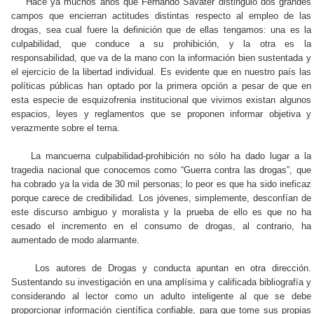
Hace ya muchos años que Fernando Savater distinguió dos grandes
campos que encierran actitudes distintas respecto al empleo de las
drogas, sea cual fuere la definición que de ellas tengamos: una es la
culpabilidad, que conduce a su prohibición, y la otra es la
responsabilidad, que va de la mano con la información bien sustentada y
el ejercicio de la libertad individual. Es evidente que en nuestro país las
políticas públicas han optado por la primera opción a pesar de que en
esta especie de esquizofrenia institucional que vivimos existan algunos
espacios, leyes y reglamentos que se proponen informar objetiva y
verazmente sobre el tema.
La mancuerna culpabilidad-prohibición no sólo ha dado lugar a la
tragedia nacional que conocemos como “Guerra contra las drogas”, que
ha cobrado ya la vida de 30 mil personas; lo peor es que ha sido ineficaz
porque carece de credibilidad. Los jóvenes, simplemente, desconfían de
este discurso ambiguo y moralista y la prueba de ello es que no ha
cesado el incremento en el consumo de drogas, al contrario, ha
aumentado de modo alarmante.
Los autores de Drogas y conducta apuntan en otra dirección.
Sustentando su investigación en una amplísima y calificada bibliografía y
considerando al lector como un adulto inteligente al que se debe
proporcionar información científica confiable, para que tome sus propias