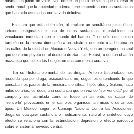
misma, un juicio de valor. Nos ofrece un punto de vista que expresa el
sentir moral que la sociedad moderna tiene respecto a ciertas sustancias
que han sido asociadas con la vida delictiva.
Es claro que esta definición, al implicar un simultáneo juicio ético-
jurídico, estigmatiza el uso de estas sustancias al establecer su
vinculación inmediata con el mundo del hampa. Y no sólo eso, coloca
también en la misma dimensión a un adicto al cemento o la heroína en
las calles de la ciudad de México o Nueva York, con un peregrino huichol
que consume peyote en el desierto de San Luis Potosí, o con un chamán
mazateco que utiliza los hongos en una ceremonia curativa.
En su Historia elemental de las drogas, Antonio Escohotado nos
recuerda que por droga, psicoactiva o no, seguimos entendiendo lo que
pensaban los padres de la medicina científica, Hipócrates y Galeno, hace
miles de años, es decir, una sustancia que en vez de "ser vencida" por el
cuerpo y ser asimilada como si fuese un alimento, es capaz de
"vencerle" provocando en él cambios orgánicos, anímicos o de ambos
tipos. En México, según el Consejo Nacional Contra las Adicciones,
droga es cualquier sustancia o medicamento, natural o sintético, cuyo
efecto se relaciona con la estimulación, depresión o efecto narcótico
sobre el sistema nervioso central.