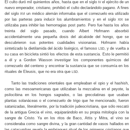
El culto duró mil quinientos años, hasta que en el siglo
el ejército de un
IV
nuevo emperador, cristiano, prohibió el culto declarándolo pagano. A fines
del siglo
un médico alemán informaba que el cornezuelo era utilizado
XVI
por las parteras para inducir los alumbramientos y en el siglo
se
XIX
utilizaba para inhibir las hemorragias post parto. Pero fue hasta los años
treinta del siglo pasado, cuando Albert Hofmann absorbió
accidentalmente una pequeña dosis del alcaloide del hongo, que se
descubrieron sus potentes cualidades visionarias. Hofmann había
sintetizado la dietilamida del ácido lisérgico, el famoso
, y de vuelta a
LSD
su casa en bicicleta sintió los efectos de esta sustancia. Esto le permitió
a él y a Gordon Wasson investigar los componentes químicos del
cornezuelo del centeno y encontrar la sustancia que se consumía en los
rituales de Eleusis, que no era otra que
.
LSD
Tanto las tradiciones orientales que empleaban el opio y el hashish,
como las mesoamericanas que utilizaban la mezcalina en el peyote, la
psilocibina en los hongos sagrados, o las grecolatinas que usaban
plantas solanáceas o el cornezuelo de trigo que he mencionado, fueron
satanizadas, literalmente, por la tradición judeocristiana, que sólo rescató
de la antigua Grecia el vino, equiparándolo en su propia mitología con la
sangre de Cristo. Ya en los ritos de Baco, Attis y Mitra, el vino se
consideraba como sangre divina, y la gran cantidad de vasos hallados en
las catacumbas revela la embriaguez ritual de los primeros cristianos que