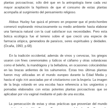
plantas psicoactivas; sólo diré que en la antropología tiene cada vez
mayor aceptación la hipótesis de que el consumo de estas plantas
acompaña al surgimiento del pensamiento religioso.
Aldous Huxley fue quizá el primero en proponer que el proto-hombre
comenzó explorando minuciosamente su medio ambiente hasta elaborar
una farmacia natural con la cual satisfacer sus necesidades. Pero esta
botica ecológica fue el terreno sobre el que creció una especie de
farmacia utópica, generadora de paraísos, seres espirituales y deidades.
(Ocaña, 1993, p.68).
En la tradición occidental, además de vinos y cervezas, los griegos
usaron con fines ceremoniales y lúdicos el cáñamo y otras solanáceas
como el beleño, la mandrágora y la belladona, en ocasiones colocándolas
en las brazas ardientes de los sahumerios. Estas tres últimas plantas
fueron muy utilizadas en el mundo europeo durante la Edad Media y
hasta el siglo
asociadas por el cristianismo con la brujería. La imagen
XVII
de la bruja volando en una escoba hace referencia a los ungüentos y
pomadas elaborados con estas potentes plantas psicoactivas que se
aplicaban por vía vaginal mediante el palo de una escoba.
La persecución de estas y otras prácticas que provenían del mundo