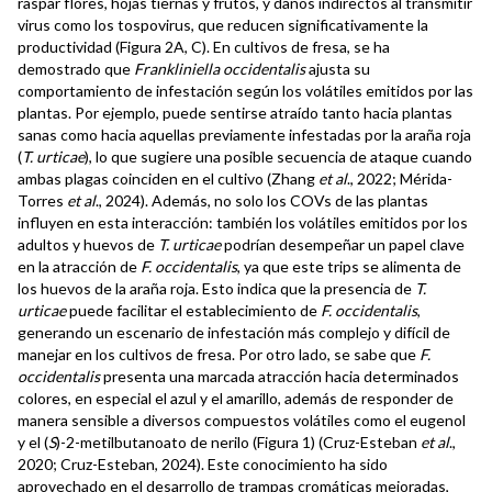
raspar flores, hojas tiernas y frutos, y daños indirectos al transmitir
virus como los tospovirus, que reducen significativamente la
productividad (Figura 2A, C). En cultivos de fresa, se ha
demostrado que
Frankliniella occidentalis
ajusta su
comportamiento de infestación según los volátiles emitidos por las
plantas. Por ejemplo, puede sentirse atraído tanto hacia plantas
sanas como hacia aquellas previamente infestadas por la araña roja
(
T. urticae
), lo que sugiere una posible secuencia de ataque cuando
ambas plagas coinciden en el cultivo (Zhang
et al
., 2022; Mérida-
Torres
et al
., 2024). Además, no solo los COVs de las plantas
influyen en esta interacción: también los volátiles emitidos por los
adultos y huevos de
T. urticae
podrían desempeñar un papel clave
en la atracción de
F. occidentalis
, ya que este trips se alimenta de
los huevos de la araña roja. Esto indica que la presencia de
T.
urticae
puede facilitar el establecimiento de
F. occidentalis
,
generando un escenario de infestación más complejo y difícil de
manejar en los cultivos de fresa. Por otro lado, se sabe que
F.
occidentalis
presenta una marcada atracción hacia determinados
colores, en especial el azul y el amarillo, además de responder de
manera sensible a diversos compuestos volátiles como el eugenol
y el (
S
)-2-metilbutanoato de nerilo (Figura 1) (Cruz-Esteban
et al
.,
2020; Cruz-Esteban, 2024). Este conocimiento ha sido
aprovechado en el desarrollo de trampas cromáticas mejoradas,