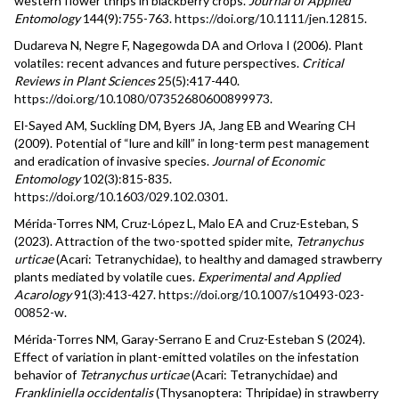
western flower thrips in blackberry crops.
Journal of Applied
Entomology
144(9):755-763.
https://doi.org/10.1111/jen.12815
.
Dudareva N, Negre F, Nagegowda DA and Orlova I (2006). Plant
volatiles: recent advances and future perspectives.
Critical
Reviews in Plant Sciences
25(5):417-440.
https://doi.org/10.1080/07352680600899973
.
El-Sayed AM, Suckling DM, Byers JA, Jang EB and Wearing CH
(2009). Potential of “lure and kill” in long-term pest management
and eradication of invasive species.
Journal of Economic
Entomology
102(3):815-835.
https://doi.org/10.1603/029.102.0301
.
Mérida-Torres NM, Cruz-López L, Malo EA and Cruz-Esteban, S
(2023). Attraction of the two-spotted spider mite,
Tetranychus
urticae
(Acari: Tetranychidae), to healthy and damaged strawberry
plants mediated by volatile cues.
Experimental and Applied
Acarology
91(3):413-427.
https://doi.org/10.1007/s10493-023-
00852-w
.
Mérida-Torres NM, Garay-Serrano E and Cruz-Esteban S (2024).
Effect of variation in plant-emitted volatiles on the infestation
behavior of
Tetranychus urticae
(Acari: Tetranychidae) and
Frankliniella occidentalis
(Thysanoptera: Thripidae) in strawberry