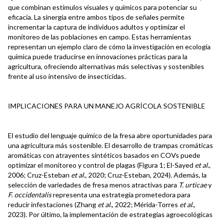
que combinan estímulos visuales y químicos para potenciar su
eficacia. La sinergia entre ambos tipos de señales permite
incrementar la captura de individuos adultos y optimizar el
monitoreo de las poblaciones en campo. Estas herramientas
representan un ejemplo claro de cómo la investigación en ecología
química puede traducirse en innovaciones prácticas para la
agricultura, ofreciendo alternativas más selectivas y sostenibles
frente al uso intensivo de insecticidas.
IMPLICACIONES PARA UN MANEJO AGRÍCOLA SOSTENIBLE
El estudio del lenguaje químico de la fresa abre oportunidades para
una agricultura más sostenible. El desarrollo de trampas cromáticas
aromáticas con atrayentes sintéticos basados en COVs puede
optimizar el monitoreo y control de plagas (Figura 1; El-Sayed
et al
.,
2006; Cruz-Esteban
et al
., 2020; Cruz-Esteban, 2024). Además, la
selección de variedades de fresa menos atractivas para
T. urticae
y
F. occidentalis
representa una estrategia prometedora para
reducir infestaciones (Zhang
et al
., 2022; Mérida-Torres
et al
.,
2023). Por último, la implementación de estrategias agroecológicas