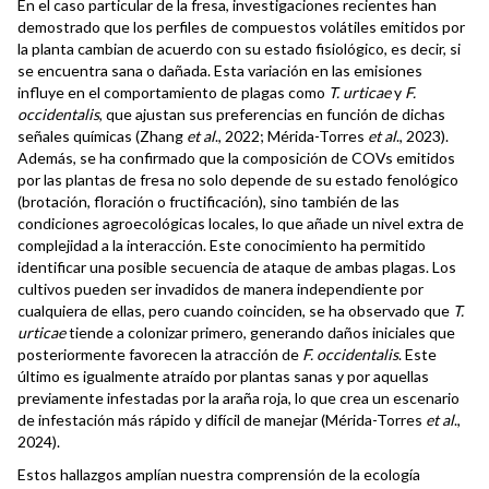
En el caso particular de la fresa, investigaciones recientes han
demostrado que los perfiles de compuestos volátiles emitidos por
la planta cambian de acuerdo con su estado fisiológico, es decir, si
se encuentra sana o dañada. Esta variación en las emisiones
influye en el comportamiento de plagas como
T. urticae
y
F.
occidentalis
, que ajustan sus preferencias en función de dichas
señales químicas (Zhang
et al
., 2022; Mérida-Torres
et al
., 2023).
Además, se ha confirmado que la composición de COVs emitidos
por las plantas de fresa no solo depende de su estado fenológico
(brotación, floración o fructificación), sino también de las
condiciones agroecológicas locales, lo que añade un nivel extra de
complejidad a la interacción. Este conocimiento ha permitido
identificar una posible secuencia de ataque de ambas plagas. Los
cultivos pueden ser invadidos de manera independiente por
cualquiera de ellas, pero cuando coinciden, se ha observado que
T.
urticae
tiende a colonizar primero, generando daños iniciales que
posteriormente favorecen la atracción de
F. occidentalis
. Este
último es igualmente atraído por plantas sanas y por aquellas
previamente infestadas por la araña roja, lo que crea un escenario
de infestación más rápido y difícil de manejar (Mérida-Torres
et al
.,
2024).
Estos hallazgos amplían nuestra comprensión de la ecología