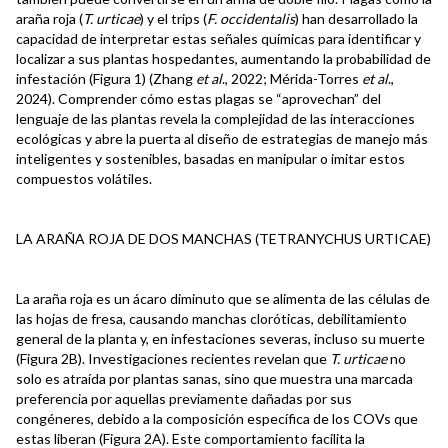
araña roja (
T. urticae
) y el trips (
F. occidentalis
) han desarrollado la
capacidad de interpretar estas señales químicas para identificar y
localizar a sus plantas hospedantes, aumentando la probabilidad de
infestación (Figura 1) (Zhang
et al
., 2022; Mérida-Torres
et al
.,
2024). Comprender cómo estas plagas se “aprovechan” del
lenguaje de las plantas revela la complejidad de las interacciones
ecológicas y abre la puerta al diseño de estrategias de manejo más
inteligentes y sostenibles, basadas en manipular o imitar estos
compuestos volátiles.
LA ARAÑA ROJA DE DOS MANCHAS (TETRANYCHUS URTICAE)
La araña roja es un ácaro diminuto que se alimenta de las células de
las hojas de fresa, causando manchas cloróticas, debilitamiento
general de la planta y, en infestaciones severas, incluso su muerte
(Figura 2B). Investigaciones recientes revelan que
T. urticae
no
solo es atraída por plantas sanas, sino que muestra una marcada
preferencia por aquellas previamente dañadas por sus
congéneres, debido a la composición específica de los COVs que
estas liberan (Figura 2A). Este comportamiento facilita la