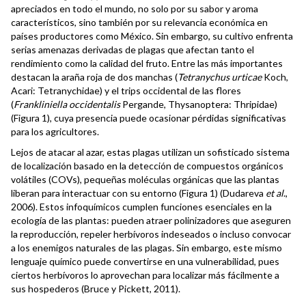
apreciados en todo el mundo, no solo por su sabor y aroma
característicos, sino también por su relevancia económica en
países productores como México. Sin embargo, su cultivo enfrenta
serias amenazas derivadas de plagas que afectan tanto el
rendimiento como la calidad del fruto. Entre las más importantes
destacan la araña roja de dos manchas (
Tetranychus urticae
Koch,
Acari: Tetranychidae) y el trips occidental de las flores
(
Frankliniella occidentalis
Pergande, Thysanoptera: Thripidae)
(Figura 1), cuya presencia puede ocasionar pérdidas significativas
para los agricultores.
Lejos de atacar al azar, estas plagas utilizan un sofisticado sistema
de localización basado en la detección de compuestos orgánicos
volátiles (COVs), pequeñas moléculas orgánicas que las plantas
liberan para interactuar con su entorno (Figura 1) (Dudareva
et al
.,
2006). Estos infoquímicos cumplen funciones esenciales en la
ecología de las plantas: pueden atraer polinizadores que aseguren
la reproducción, repeler herbívoros indeseados o incluso convocar
a los enemigos naturales de las plagas. Sin embargo, este mismo
lenguaje químico puede convertirse en una vulnerabilidad, pues
ciertos herbívoros lo aprovechan para localizar más fácilmente a
sus hospederos (Bruce y Pickett, 2011).