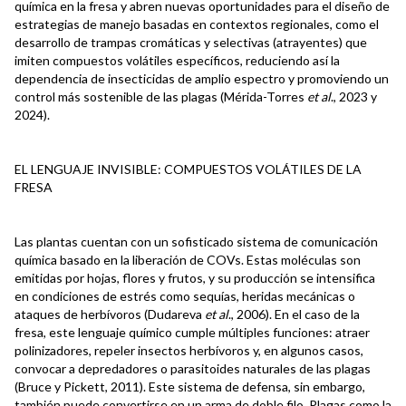
química en la fresa y abren nuevas oportunidades para el diseño de
estrategias de manejo basadas en contextos regionales, como el
desarrollo de trampas cromáticas y selectivas (atrayentes) que
imiten compuestos volátiles específicos, reduciendo así la
dependencia de insecticidas de amplio espectro y promoviendo un
control más sostenible de las plagas (Mérida-Torres
et al
., 2023 y
2024).
EL LENGUAJE INVISIBLE: COMPUESTOS VOLÁTILES DE LA
FRESA
Las plantas cuentan con un sofisticado sistema de comunicación
química basado en la liberación de COVs. Estas moléculas son
emitidas por hojas, flores y frutos, y su producción se intensifica
en condiciones de estrés como sequías, heridas mecánicas o
ataques de herbívoros (Dudareva
et al
., 2006). En el caso de la
fresa, este lenguaje químico cumple múltiples funciones: atraer
polinizadores, repeler insectos herbívoros y, en algunos casos,
convocar a depredadores o parasitoides naturales de las plagas
(Bruce y Pickett, 2011). Este sistema de defensa, sin embargo,
también puede convertirse en un arma de doble filo. Plagas como la