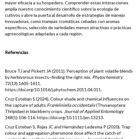
mayor eficacia a su hospedero. Comprender estas interacciones
amplía nuestro conocimiento científico sobre la ecología de
cultivos y abre la puerta al desarrollo de estrategias de manejo
innovadoras, como trampas cromáticas cebadas con aromas
específicos, selección de variedades menos atractivas o prácticas
agroecológicas adaptadas a cada región.
Referencias
Bruce TJ and Pickett JA (2011). Perception of plant volatile blends
by herbivorous insects–finding the right mix.
Phytochemistry
72(13):1605-1611.
https://doi.org/10.1016/j.phytochem.2011.04.011
.
Cruz-Esteban S (2024). Colour shade and chemical influences on
the capture of adults
Frankliniella occidentalis
(Thysanoptera:
Thripidae) in blackberry crops.
Journal of Applied Entomology
148(1):106-116.
https://doi.org/10.1111/jen.13213
.
Cruz-Esteban S, Rojas JC and Hernández-Ledesma P (2020). Trap
colour and aggregation pheromone dose affect the catch of