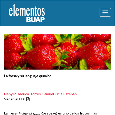
Toggl
naviga
La fresa y su lenguaje químico
Neby M. Mérida-Torres,
Samuel Cruz-Esteban
Ver en el PDF
La fresa (
Fragaria spp
., Rosaceae) es uno de los frutos más