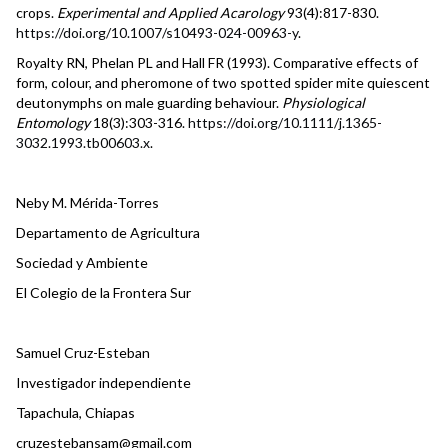
crops.
Experimental and Applied Acarology
93(4):817-830.
https://doi.org/10.1007/s10493-024-00963-y
.
Royalty RN, Phelan PL and Hall FR (1993). Comparative effects of
form, colour, and pheromone of two spotted spider mite quiescent
deutonymphs on male guarding behaviour.
Physiological
Entomology
18(3):303-316.
https://doi.org/10.1111/j.1365-
3032.1993.tb00603.x
.
Neby M. Mérida-Torres
Departamento de Agricultura
Sociedad y Ambiente
El Colegio de la Frontera Sur
Samuel Cruz-Esteban
Investigador independiente
Tapachula, Chiapas
cruzestebansam@gmail.com