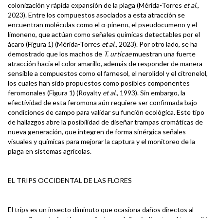
colonización y rápida expansión de la plaga (Mérida-Torres
et al
.,
2023). Entre los compuestos asociados a esta atracción se
encuentran moléculas como el α-pineno, el pseudocumeno y el
limoneno, que actúan como señales químicas detectables por el
ácaro (Figura 1) (Mérida-Torres
et al
., 2023). Por otro lado, se ha
demostrado que los machos de
T. urticae
muestran una fuerte
atracción hacia el color amarillo, además de responder de manera
sensible a compuestos como el farnesol, el nerolidol y el citronelol,
los cuales han sido propuestos como posibles componentes
feromonales (Figura 1) (Royalty
et al
., 1993). Sin embargo, la
efectividad de esta feromona aún requiere ser confirmada bajo
condiciones de campo para validar su función ecológica. Este tipo
de hallazgos abre la posibilidad de diseñar trampas cromáticas de
nueva generación, que integren de forma sinérgica señales
visuales y químicas para mejorar la captura y el monitoreo de la
plaga en sistemas agrícolas.
EL TRIPS OCCIDENTAL DE LAS FLORES
El trips es un insecto diminuto que ocasiona daños directos al