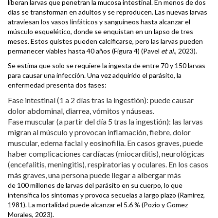
liberan larvas que penetran la mucosa intestinal. En menos de dos
días se transforman en adultos y se reproducen. Las nuevas larvas
atraviesan los vasos linfáticos y sanguíneos hasta alcanzar el
músculo esquelético, donde se enquistan en un lapso de tres
meses. Estos quistes pueden calcificarse, pero las larvas pueden
permanecer viables hasta 40 años (Figura 4) (Pavel
et al
., 2023).
Se estima que solo se requiere la ingesta de entre 70 y 150 larvas
para causar una infección. Una vez adquirido el parásito, la
enfermedad presenta dos fases:
Fase intestinal (1 a 2 días tras la ingestión): puede causar
dolor abdominal, diarrea, vómitos y náuseas.
Fase muscular (a partir del día 5 tras la ingestión): las larvas
migran al músculo y provocan inflamación, fiebre, dolor
muscular, edema facial y eosinofilia. En casos graves, puede
haber complicaciones cardíacas (miocarditis), neurológicas
(encefalitis, meningitis), respiratorias y oculares. En los casos
más graves, una persona puede llegar a albergar más
de 100 millones de larvas del parásito en su cuerpo, lo que
intensifica los síntomas y provoca secuelas a largo plazo (Ramírez,
1981). La mortalidad puede alcanzar el 5.6 % (Pozio y Gomez
Morales, 2023).