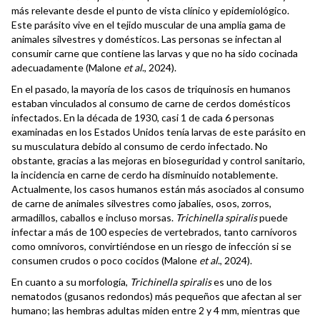
más relevante desde el punto de vista clínico y epidemiológico.
Este parásito vive en el tejido muscular de una amplia gama de
animales silvestres y domésticos. Las personas se infectan al
consumir carne que contiene las larvas y que no ha sido cocinada
adecuadamente (Malone
et al
., 2024).
En el pasado, la mayoría de los casos de triquinosis en humanos
estaban vinculados al consumo de carne de cerdos domésticos
infectados. En la década de 1930, casi 1 de cada 6 personas
examinadas en los Estados Unidos tenía larvas de este parásito en
su musculatura debido al consumo de cerdo infectado. No
obstante, gracias a las mejoras en bioseguridad y control sanitario,
la incidencia en carne de cerdo ha disminuido notablemente.
Actualmente, los casos humanos están más asociados al consumo
de carne de animales silvestres como jabalíes, osos, zorros,
armadillos, caballos e incluso morsas.
Trichinella spiralis
puede
infectar a más de 100 especies de vertebrados, tanto carnívoros
como omnívoros, convirtiéndose en un riesgo de infección si se
consumen crudos o poco cocidos (Malone
et al
., 2024).
En cuanto a su morfología,
Trichinella
spiralis
es uno de los
nematodos (gusanos redondos) más pequeños que afectan al ser
humano; las hembras adultas miden entre 2 y 4 mm, mientras que