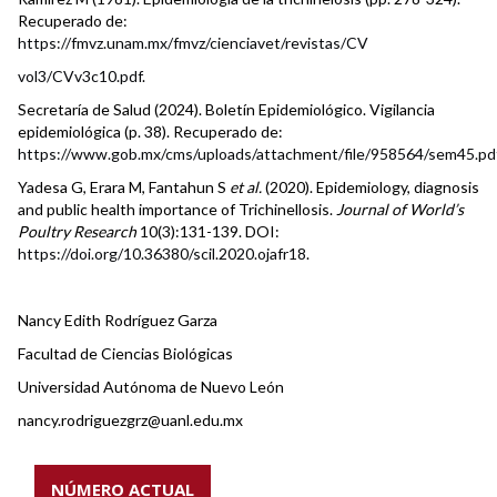
Recuperado de:
https://fmvz.unam.mx/fmvz/cienciavet/revistas/CV
vol3/CVv3c10.pdf
.
Secretaría de Salud (2024). Boletín Epidemiológico. Vigilancia
epidemiológica (p. 38). Recuperado de:
https://www.gob.mx/cms/uploads/attachment/file/958564/sem45.pd
Yadesa G, Erara M, Fantahun S
et al.
(2020). Epidemiology, diagnosis
and public health importance of Trichinellosis.
Journal of World’s
Poultry Research
10(3):131-139. DOI:
https://doi.org/10.36380/scil.2020.ojafr18
.
Nancy Edith Rodríguez Garza
Facultad de Ciencias Biológicas
Universidad Autónoma de Nuevo León
nancy.rodriguezgrz@uanl.edu.mx
NÚMERO ACTUAL