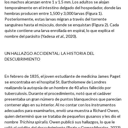
los machos alcanzan entre 1 y 1.5 mm. Los adultos se alojan
temporalmente en el intestino delgado del hospedador, donde las
hembras producen entre 1,500 y 3,000 larvas (Figura 1).
Posteriormente, estas larvas migran a través del torrente
sanguíneo hasta el músculo, donde se enquistan (Figura 2). Cada
quiste contiene una larva enrollada en espiral, lo que explica el
nombre del parásito (Yadesa
et al
., 2020).
UN HALLAZGO ACCIDENTAL: LA HISTORIA DEL
DESCUBRIMIENTO
En febrero de 1835, el joven estudiante de medicina James Paget
se encontraba en el hospital St. Bartholomew de Londres
realizando la autopsia de un hombre de 40 años fallecido por
tuberculosis. Durante el procedimiento, notó que el cadáver
presentaba un gran número de puntos blanquecinos que parecían
contener algo en su interior. Al no contar con los instrumentos
adecuados para examinarlos, envió una muestra a Richard Owen,
quien determinó que se trataba de pequeños gusanos y les dio el
nombre
Trichina spiralis
. Owen publicó sus hallazgos, lo que le
valió el crédito del descubrimiento (Pozio y Gomez Morales, 2023).