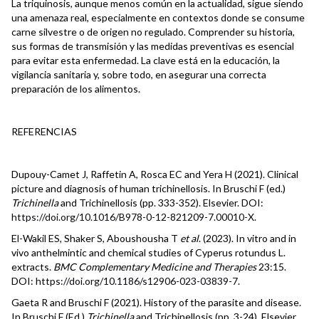
La triquinosis, aunque menos común en la actualidad, sigue siendo
una amenaza real, especialmente en contextos donde se consume
carne silvestre o de origen no regulado. Comprender su historia,
sus formas de transmisión y las medidas preventivas es esencial
para evitar esta enfermedad. La clave está en la educación, la
vigilancia sanitaria y, sobre todo, en asegurar una correcta
preparación de los alimentos.
REFERENCIAS
Dupouy-Camet J, Raffetin A, Rosca EC and Yera H (2021). Clinical
picture and diagnosis of human trichinellosis. In Bruschi F (ed.)
Trichinella
and Trichinellosis (pp. 333-352). Elsevier. DOI:
https://doi.org/10.1016/B978-0-12-821209-7.00010-X
.
El-Wakil ES, Shaker S, Aboushousha T
et al
. (2023). In vitro and in
vivo anthelmintic and chemical studies of Cyperus rotundus L.
extracts.
BMC Complementary Medicine and Therapies
23:15.
DOI:
https://doi.org/10.1186/s12906-023-03839-7
.
Gaeta R and Bruschi F (2021). History of the parasite and disease.
In Bruschi F (Ed.)
Trichinella
and Trichinellosis (pp. 3-24). Elsevier.