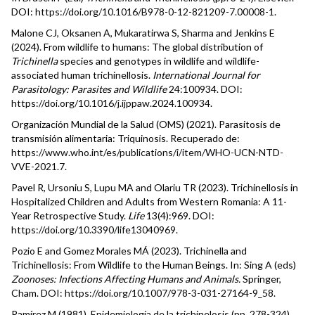
DOI:
https://doi.org/10.1016/B978-0-12-821209-7.00008-1
.
Malone CJ, Oksanen A, Mukaratirwa S, Sharma and Jenkins E
(2024). From wildlife to humans: The global distribution of
Trichinella
species and genotypes in wildlife and wildlife-
associated human trichinellosis.
International Journal for
Parasitology: Parasites and Wildlife
24:100934. DOI:
https://doi.org/10.1016/j.ijppaw.2024.100934
.
Organización Mundial de la Salud (OMS) (2021). Parasitosis de
transmisión alimentaria: Triquinosis. Recuperado de:
https://www.who.int/es/publications/i/item/WHO-UCN-NTD-
VVE-2021.7
.
Pavel R, Ursoniu S, Lupu MA and Olariu TR (2023). Trichinellosis in
Hospitalized Children and Adults from Western Romania: A 11-
Year Retrospective Study.
Life
13(4):969. DOI:
https://doi.org/10.3390/life13040969
.
Pozio E and Gomez Morales MÁ (2023). Trichinella and
Trichinellosis: From Wildlife to the Human Beings. In: Sing A (eds)
Zoonoses: Infections Affecting Humans and Animals.
Springer,
Cham. DOI:
https://doi.org/10.1007/978-3-031-27164-9_58
.
Ramírez M (1981). Epidemiología de la trichinelosis (pp. 278-324).