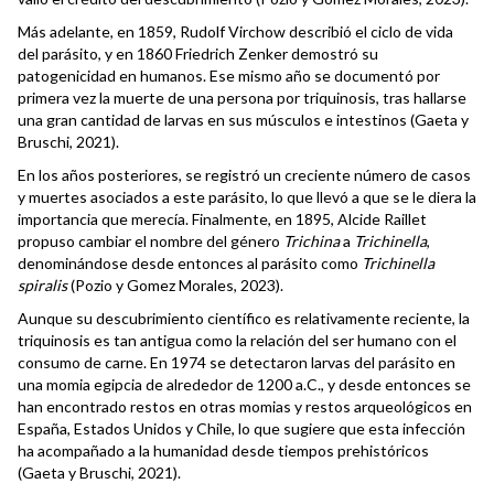
Más adelante, en 1859, Rudolf Virchow describió el ciclo de vida
del parásito, y en 1860 Friedrich Zenker demostró su
patogenicidad en humanos. Ese mismo año se documentó por
primera vez la muerte de una persona por triquinosis, tras hallarse
una gran cantidad de larvas en sus músculos e intestinos (Gaeta y
Bruschi, 2021).
En los años posteriores, se registró un creciente número de casos
y muertes asociados a este parásito, lo que llevó a que se le diera la
importancia que merecía. Finalmente, en 1895, Alcide Raillet
propuso cambiar el nombre del género
Trichina
a
Trichinella
,
denominándose desde entonces al parásito como
Trichinella
spiralis
(Pozio y Gomez Morales, 2023).
Aunque su descubrimiento científico es relativamente reciente, la
triquinosis es tan antigua como la relación del ser humano con el
consumo de carne. En 1974 se detectaron larvas del parásito en
una momia egipcia de alrededor de 1200 a.C., y desde entonces se
han encontrado restos en otras momias y restos arqueológicos en
España, Estados Unidos y Chile, lo que sugiere que esta infección
ha acompañado a la humanidad desde tiempos prehistóricos
(Gaeta y Bruschi, 2021).