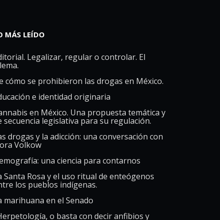
O MÁS LEÍDO
itorial. Legalizar, regular o controlar. El
ilema.
e cómo se prohibieron las drogas en México.
ducación e identidad originaria
annabis en México. Una propuesta temática y
e secuencia legislativa para su regulación.
as drogas y la adicción: una conversación con
ora Volkow
emografía: una ciencia para contarnos
a Santa Rosa y el uso ritual de enteógenos
ntre los pueblos indígenas.
a marihuana en el Senado
Herpetología, o basta con decir anfibios y