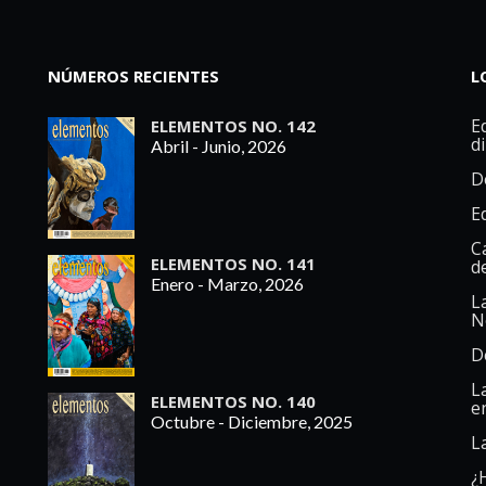
NÚMEROS RECIENTES
L
Ed
ELEMENTOS NO. 142
d
Abril - Junio, 2026
D
E
C
ELEMENTOS NO. 141
d
Enero - Marzo, 2026
L
N
D
L
ELEMENTOS NO. 140
e
Octubre - Diciembre, 2025
L
¿