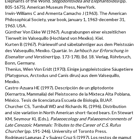
Elephants of the World.
Stegodontoidea and Elephantoidea
(pp.
805-1675). American Museum Press, NewYork.
Irwin-Williams C and Armenta Camacho J (1963). The American
Philosophical Society, year book, january 1, 1963-december 31,
1963. USA.
Günther Von Ekke W (1967). Ausgrabungen einer eiszeitlichen
Tierwelt im Valsequillo (Hochland von Mexiko). Kiel.
Kurten B (1967). Präriewolf und säbelzahntiger aus dem Pleistozän
des Valsequillo, Mexiko. Quartär. In
Jarhbuch zur Erforschung in
Eisenalter und Verstinert
(pp. 173-178). Bd. 18. Verlag, Röhrbruch,
Bonn, Germany.
Thenius, Wien Von Eridt (1970). Einige jungpleistozäne Säugetiere
(Platygonus, Arctodus und Canis dirus) aus dem Valsequillo,
Mexiko.
Castro-Azuara HE (1997). Descripción de un gliptodonte
(Xernartra, Mammalia) del Pleistoceno de la Mixteca Alta Poblana,
México. Tesis de licenciatura Escuela de Biología, BUAP.
Churcher CS, Turnbull WD and Richards RL (1996). Distribution
and size variation in North American short-faced bears. En Stewart
KM, Seymour KL (Eds.),
Palaeoecology and Palaeoenvironments of
Late Cenozoic Mammals: Tributes to the Career of C.S. Rufus
Churcher
(pp. 191-246). University of Toronto Press.
Rodríguez Lagunas Z y Suárez Cruz S (1997). Los restos de mamut