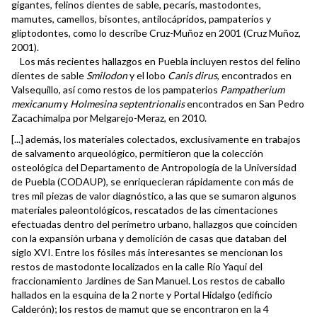
gigantes, felinos dientes de sable, pecarís, mastodontes,
mamutes, camellos, bisontes, antilocápridos, pampaterios y
gliptodontes, como lo describe Cruz-Muñoz en 2001 (Cruz Muñoz,
2001).
Los más recientes hallazgos en Puebla incluyen restos del felino
dientes de sable
Smilodon
y el lobo
Canis dirus
, encontrados en
Valsequillo, así como restos de los pampaterios
Pampatherium
mexicanum
y
Holmesina septentrionalis
encontrados en San Pedro
Zacachimalpa por Melgarejo-Meraz, en 2010.
[...] además, los materiales colectados, exclusivamente en trabajos
de salvamento arqueológico, permitieron que la colección
osteológica del Departamento de Antropología de la Universidad
de Puebla (CODAUP), se enriquecieran rápidamente con más de
tres mil piezas de valor diagnóstico, a las que se sumaron algunos
materiales paleontológicos, rescatados de las cimentaciones
efectuadas dentro del perímetro urbano, hallazgos que coinciden
con la expansión urbana y demolición de casas que databan del
siglo XVI. Entre los fósiles más interesantes se mencionan los
restos de mastodonte localizados en la calle Río Yaqui del
fraccionamiento Jardines de San Manuel. Los restos de caballo
hallados en la esquina de la 2 norte y Portal Hidalgo (edificio
Calderón); los restos de mamut que se encontraron en la 4