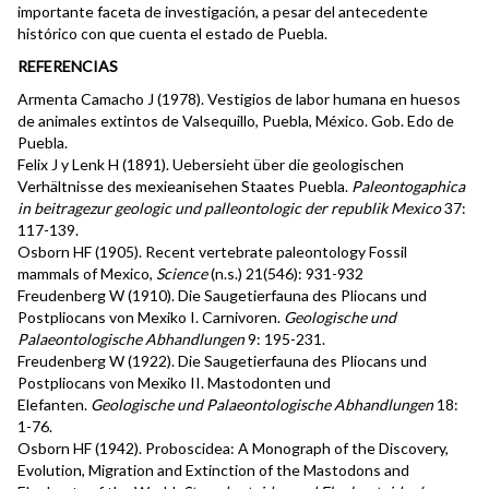
importante faceta de investigación, a pesar del antecedente
histórico con que cuenta el estado de Puebla.
REFERENCIAS
Armenta Camacho J (1978). Vestigios de labor humana en huesos
de animales extintos de Valsequillo, Puebla, México. Gob. Edo de
Puebla.
Felix J y Lenk H (1891). Uebersieht über die geologischen
Verhältnisse des mexieanisehen Staates Puebla.
Paleontogaphica
in beitragezur geologic und palleontologic der republik Mexico
37:
117-139.
Osborn HF (1905). Recent vertebrate paleontology Fossil
mammals of Mexico,
Science
(n.s.) 21(546): 931-932
Freudenberg W (1910). Die Saugetierfauna des Pliocans und
Postpliocans von Mexiko I. Carnivoren.
Geologische und
Palaeontologische Abhandlungen
9: 195-231.
Freudenberg W (1922). Die Saugetierfauna des Pliocans und
Postpliocans von Mexiko II. Mastodonten und
Elefanten.
Geologische und Palaeontologische Abhandlungen
18:
1-76.
Osborn HF (1942). Proboscidea: A Monograph of the Discovery,
Evolution, Migration and Extinction of the Mastodons and