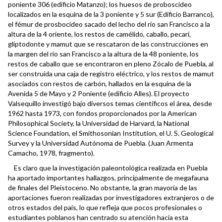
poniente 306 (edificio Matanzo); los huesos de proboscídeo
localizados en la esquina de la 3 poniente y 5 sur (Edificio Barranco),
el fémur de prosbocídeo sacado del lecho del río san Francisco a la
altura de la 4 oriente, los restos de camélido, caballo, pecarí,
gliptodonte y mamut que se rescataron de las construcciones en
la margen del río san Francisco a la altura de la 48 poniente, los
restos de caballo que se encontraron en pleno Zócalo de Puebla, al
ser construida una caja de registro eléctrico, y los restos de mamut
asociados con restos de carbón, hallados en la esquina de la
Avenida 5 de Mayo y 2 Poniente (edificio Alles). El proyecto
Valsequillo investigó bajo diversos temas científicos el área, desde
1962 hasta 1973, con fondos proporcionados por la American
Philosophical Society, la Universidad de Harvard, la National
Science Foundation, el Smithosonian Institution, el U. S. Geological
Survey y la Universidad Autónoma de Puebla. (Juan Armenta
Camacho, 1978, fragmento).
Es claro que la investigación paleontológica realizada en Puebla
ha aportado importantes hallazgos, principalmente de megafauna
de finales del Pleistoceno. No obstante, la gran mayoría de las
aportaciones fueron realizadas por investigadores extranjeros o de
otros estados del país, lo que refleja que pocos profesionales o
estudiantes poblanos han centrado su atención hacia esta