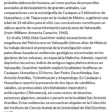
probable elaboración humana, así como puntas de proyectiles
asociados al destazamiento de grandes animales. Las
comparaciones con la estratigrafía de Caulapan, a 5 kilómetros de
Hueyatlaco, y de Tlapacoyan en la ciudad de México, sugirieron una
edad de 22 mil años para el sitio. Las conclusiones constituyen un
valioso aporte de nueva información para la zona de Valsequillo
(Irwin-Williams-Armenta Camacho, 1963).
En el año 1963, Ekke Guenther realizó excavaciones de
megafauna del Pleistoceno en Valsequillo (tierras altas de México).
Su trabajo destacó el potencial de la investigación sobre
paleoclimas basada en evidencias geológicas encontradas en los
glaciares de los volcanes, en especial la Malinche. Además, reportó
depósitos lacustres, indicio de antiguos lagos pleistocénicos en
Valsequillo. Guenther también exploró localidades fosilíferas en
Caulapan, Hueyatlaco, El Horno, San Pedro Zacachimalpa, San
Antonio Arenillas, Totimehuacán y Atepetzingo. En Caulapan y
Hueyatlaco reportó la presencia de dos tipos de camélidos,
caballos, un proboscídeo (
Archidiskodon imperator
) y
antilocápridos (
Tetrameryx
), así como restos de bisontes,
perezosos gigantes, venados y pecarís en la localidad San Antonio
Arenillas. Estas evidencias se encuentran alojadas en la Colección
del Instituto de Ciencia Animal de la Universidad de Kiel (Günther,