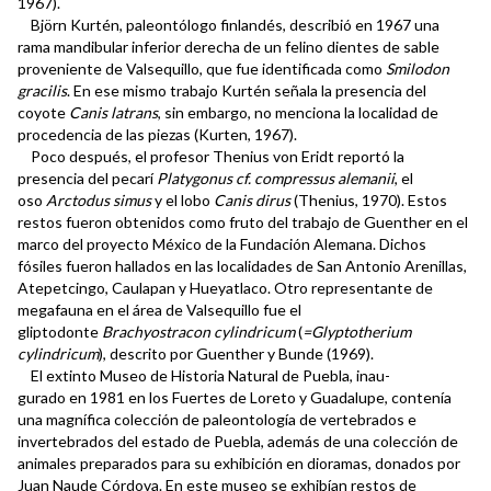
1967).
Björn Kurtén, paleontólogo finlandés, describió en 1967 una
rama mandibular inferior derecha de un felino dientes de sable
proveniente de Valsequillo, que fue identificada como
Smilodon
gracilis
. En ese mismo trabajo Kurtén señala la presencia del
coyote
Canis latrans
, sin embargo, no menciona la localidad de
procedencia de las piezas (Kurten, 1967).
Poco después, el profesor Thenius von Eridt reportó la
presencia del pecarí
Platygonus cf. compressus alemanii
, el
oso
Arctodus simus
y el lobo
Canis dirus
(Thenius, 1970). Estos
restos fueron obtenidos como fruto del trabajo de Guenther en el
marco del proyecto México de la Fundación Alemana. Dichos
fósiles fueron hallados en las localidades de San Antonio Arenillas,
Atepetcingo, Caulapan y Hueyatlaco. Otro representante de
megafauna en el área de Valsequillo fue el
gliptodonte
Brachyostracon cylindricum
(
=Glyptotherium
cylindricum
), descrito por Guenther y Bunde (1969).
El extinto Museo de Historia Natural de Puebla, inau-
gurado en 1981 en los Fuertes de Loreto y Guadalupe, contenía
una magnífica colección de paleontología de vertebrados e
invertebrados del estado de Puebla, además de una colección de
animales preparados para su exhibición en dioramas, donados por
Juan Naude Córdova. En este museo se exhibían restos de