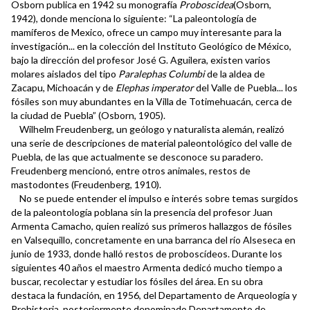
Osborn publica en 1942 su monografía
Proboscidea
(Osborn,
1942), donde menciona lo siguiente: “La paleontología de
mamíferos de Mexico, ofrece un campo muy interesante para la
investigación... en la colección del Instituto Geológico de México,
bajo la dirección del profesor José G. Aguilera, existen varios
molares aislados del tipo
Paralephas Columbi
de la aldea de
Zacapu, Michoacán y de
Elephas imperator
del Valle de Puebla... los
fósiles son muy abundantes en la Villa de Totimehuacán, cerca de
la ciudad de Puebla” (Osborn, 1905).
Wilhelm Freudenberg, un geólogo y naturalista alemán, realizó
una serie de descripciones de material paleontológico del valle de
Puebla, de las que actualmente se desconoce su paradero.
Freudenberg mencionó, entre otros animales, restos de
mastodontes (Freudenberg, 1910).
No se puede entender el impulso e interés sobre temas surgidos
de la paleontología poblana sin la presencia del profesor Juan
Armenta Camacho, quien realizó sus primeros hallazgos de fósiles
en Valsequillo, concretamente en una barranca del río Alseseca en
junio de 1933, donde halló restos de proboscídeos. Durante los
siguientes 40 años el maestro Armenta dedicó mucho tiempo a
buscar, recolectar y estudiar los fósiles del área. En su obra
destaca la fundación, en 1956, del Departamento de Arqueología y
Prehistoria, posteriormente denominado Departamento de