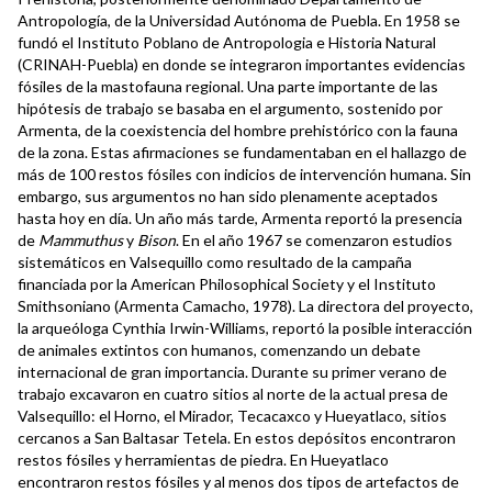
Antropología, de la Universidad Autónoma de Puebla. En 1958 se
fundó el Instituto Poblano de Antropologia e Historia Natural
(CRINAH-Puebla) en donde se integraron importantes evidencias
fósiles de la mastofauna regional. Una parte importante de las
hipótesis de trabajo se basaba en el argumento, sostenido por
Armenta, de la coexistencia del hombre prehistórico con la fauna
de la zona. Estas afirmaciones se fundamentaban en el hallazgo de
más de 100 restos fósiles con indicios de intervención humana. Sin
embargo, sus argumentos no han sido plenamente aceptados
hasta hoy en día. Un año más tarde, Armenta reportó la presencia
de
Mammuthus
y
Bison
. En el año 1967 se comenzaron estudios
sistemáticos en Valsequillo como resultado de la campaña
financiada por la American Philosophical Society y el Instituto
Smithsoniano (Armenta Camacho, 1978). La directora del proyecto,
la arqueóloga Cynthia Irwin-Williams, reportó la posible interacción
de animales extintos con humanos, comenzando un debate
internacional de gran importancia. Durante su primer verano de
trabajo excavaron en cuatro sitios al norte de la actual presa de
Valsequillo: el Horno, el Mirador, Tecacaxco y Hueyatlaco, sitios
cercanos a San Baltasar Tetela. En estos depósitos encontraron
restos fósiles y herramientas de piedra. En Hueyatlaco
encontraron restos fósiles y al menos dos tipos de artefactos de