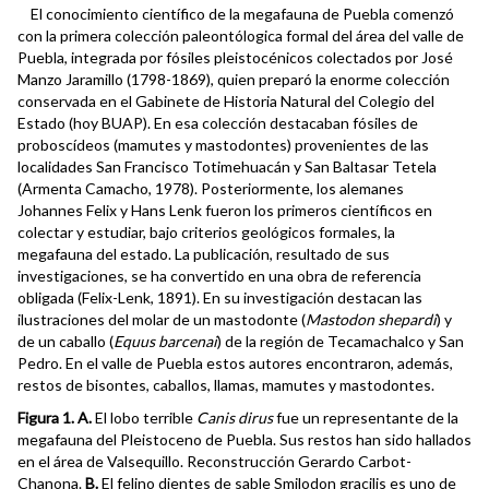
El conocimiento científico de la megafauna de Puebla comenzó
con la primera colección paleontólogica formal del área del valle de
Puebla, integrada por fósiles pleistocénicos colectados por José
Manzo Jaramillo (1798-1869), quien preparó la enorme colección
conservada en el Gabinete de Historia Natural del Colegio del
Estado (hoy BUAP). En esa colección destacaban fósiles de
proboscídeos (mamutes y mastodontes) provenientes de las
localidades San Francisco Totimehuacán y San Baltasar Tetela
(Armenta Camacho, 1978). Posteriormente, los alemanes
Johannes Felix y Hans Lenk fueron los primeros científicos en
colectar y estudiar, bajo criterios geológicos formales, la
megafauna del estado. La publicación, resultado de sus
investigaciones, se ha convertido en una obra de referencia
obligada (Felix-Lenk, 1891). En su investigación destacan las
ilustraciones del molar de un mastodonte (
Mastodon shepardi
) y
de un caballo (
Equus barcenai
) de la región de Tecamachalco y San
Pedro. En el valle de Puebla estos autores encontraron, además,
restos de bisontes, caballos, llamas, mamutes y mastodontes.
Figura 1. A.
El lobo terrible
Canis dirus
fue un representante de la
megafauna del Pleistoceno de Puebla. Sus restos han sido hallados
en el área de Valsequillo. Reconstrucción Gerardo Carbot-
Chanona.
B.
El felino dientes de sable Smilodon gracilis es uno de