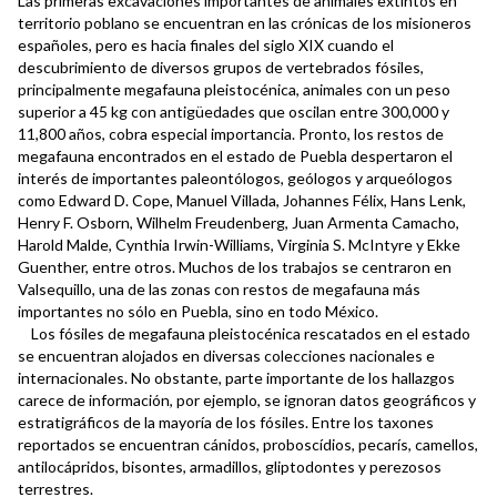
Las primeras excavaciones importantes de animales extintos en
territorio poblano se encuentran en las crónicas de los misioneros
españoles, pero es hacia finales del siglo XIX cuando el
descubrimiento de diversos grupos de vertebrados fósiles,
principalmente megafauna pleistocénica, animales con un peso
superior a 45 kg con antigüedades que oscilan entre 300,000 y
11,800 años, cobra especial importancia. Pronto, los restos de
megafauna encontrados en el estado de Puebla despertaron el
interés de importantes paleontólogos, geólogos y arqueólogos
como Edward D. Cope, Manuel Villada, Johannes Félix, Hans Lenk,
Henry F. Osborn, Wilhelm Freudenberg, Juan Armenta Camacho,
Harold Malde, Cynthia Irwin-Williams, Virginia S. McIntyre y Ekke
Guenther, entre otros. Muchos de los trabajos se centraron en
Valsequillo, una de las zonas con restos de megafauna más
importantes no sólo en Puebla, sino en todo México.
Los fósiles de megafauna pleistocénica rescatados en el estado
se encuentran alojados en diversas colecciones nacionales e
internacionales. No obstante, parte importante de los hallazgos
carece de información, por ejemplo, se ignoran datos geográficos y
estratigráficos de la mayoría de los fósiles. Entre los taxones
reportados se encuentran cánidos, proboscídios, pecarís, camellos,
antilocápridos, bisontes, armadillos, gliptodontes y perezosos
terrestres.