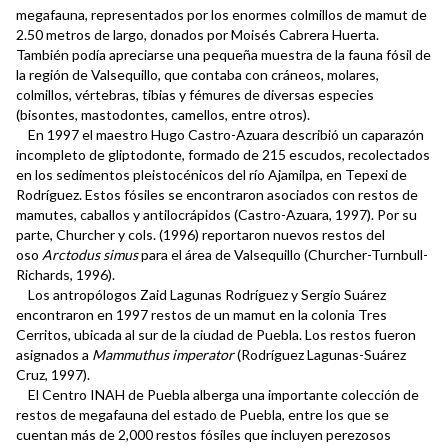
megafauna, representados por los enormes colmillos de mamut de
2.50 metros de largo, donados por Moisés Cabrera Huerta.
También podía apreciarse una pequeña muestra de la fauna fósil de
la región de Valsequillo, que contaba con cráneos, molares,
colmillos, vértebras, tibias y fémures de diversas especies
(bisontes, mastodontes, camellos, entre otros).
En 1997 el maestro Hugo Castro-Azuara describió un caparazón
incompleto de gliptodonte, formado de 215 escudos, recolectados
en los sedimentos pleistocénicos del río Ajamilpa, en Tepexi de
Rodríguez. Estos fósiles se encontraron asociados con restos de
mamutes, caballos y antilocrápidos (Castro-Azuara, 1997). Por su
parte, Churcher y cols. (1996) reportaron nuevos restos del
oso
Arctodus simus
para el área de Valsequillo (Churcher-Turnbull-
Richards, 1996).
Los antropólogos Zaid Lagunas Rodríguez y Sergio Suárez
encontraron en 1997 restos de un mamut en la colonia Tres
Cerritos, ubicada al sur de la ciudad de Puebla. Los restos fueron
asignados a
Mammuthus imperator
(Rodríguez Lagunas-Suárez
Cruz, 1997).
El Centro INAH de Puebla alberga una importante colección de
restos de megafauna del estado de Puebla, entre los que se
cuentan más de 2,000 restos fósiles que incluyen perezosos