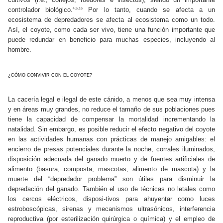
controlador biológico.
Por lo tanto, cuando se afecta a un
4,5,16
ecosistema de depredadores se afecta al ecosistema como un todo.
Así, el coyote, como cada ser vivo, tiene una función importante que
puede redundar en beneficio para muchas especies, incluyendo al
hombre.
¿CÓMO CONVIVIR CON EL COYOTE?
La cacería legal e ilegal de este cánido, a menos que sea muy intensa
y en áreas muy grandes, no reduce el tamaño de sus poblaciones pues
tiene la capacidad de compensar la mortalidad incrementando la
natalidad. Sin embargo, es posible reducir el efecto negativo del coyote
en las actividades humanas con prácticas de manejo amigables: el
encierro de presas potenciales durante la noche, corrales iluminados,
disposición adecuada del ganado muerto y de fuentes artificiales de
alimento (basura, composta, mascotas, alimento de mascota) y la
muerte del “depredador problema” son útiles para disminuir la
depredación del ganado. También el uso de técnicas no letales como
los cercos eléctricos, disposi-tivos para ahuyentar como luces
estroboscópicas, sirenas y mecanismos ultrasónicos, interferencia
reproductiva (por esterilización quirúrgica o química) y el empleo de