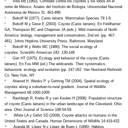
Villa RB (1960). Combate contra los coyotes y los lobos en el
3
norte de México. Anales del Instituto de Biología, Universidad Nacional
Autónoma de México 31: 463-499.
Bekoff M (1977). Canis latrans. Mammalian Species 79:1-9.
4
Bekoff M y Gese E (2003). Coyote (Canis latrans). En Feldhamer
5
GA, Thompson BC and Chapman JA (eds.). Wild mammals of North
America: biology, management and conservation, 2nd ed. (pp. 467-
481). Johns Hopkins University Press, Baltimore, Maryland.
Bekoff M y Wells MC (1980). The social ecology of
6
coyotes. Scientific American 242: 130-148.
Gier HT (1975). Ecology and behavior of the coyote (Canis
7
latrans). En Fox MW (ed.) The wildcanids. Their systematics,
behavioral, ecology and evolution (pp. 247-262. Van Nostrand Reihnold
Co. New York, NY.
Atwood H, Weeks P. y Gehring TM (2004). Spatial ecology of
8
coyotes along a suburban-to-rural gradient. Journal of Wildlife
Management 68:1000-1009.
Rashleigh R, Krebs R y van Keulen H (2008). Population structure
9
of coyote (Canis latrans) in the urban landscape of the Cleveland, Ohio
area. Ohio Journal of Science 108:54-59.
White LA y Gehrt SD (2009). Coyote attacks on humans in the
10
United States and Canada. Human Dimensions of Wildlife 14:419-432.
Aranda M, López N y López de Buen L (1995). Hábitos
11