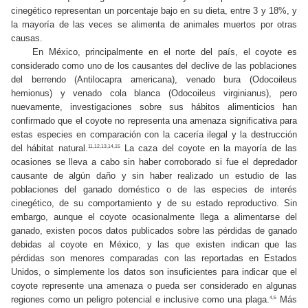
cinegético representan un porcentaje bajo en su dieta, entre 3 y 18%, y
la mayoría de las veces se alimenta de animales muertos por otras
causas.
En México, principalmente en el norte del país, el coyote es
considerado como uno de los causantes del declive de las poblaciones
del berrendo (Antilocapra americana), venado bura (Odocoileus
hemionus) y venado cola blanca (Odocoileus virginianus), pero
nuevamente, investigaciones sobre sus hábitos alimenticios han
confirmado que el coyote no representa una amenaza significativa para
estas especies en comparación con la cacería ilegal y la destrucción
del hábitat natural.
La caza del coyote en la mayoría de las
11,12,13,14,15
ocasiones se lleva a cabo sin haber corroborado si fue el depredador
causante de algún daño y sin haber realizado un estudio de las
poblaciones del ganado doméstico o de las especies de interés
cinegético, de su comportamiento y de su estado reproductivo. Sin
embargo, aunque el coyote ocasionalmente llega a alimentarse del
ganado, existen pocos datos publicados sobre las pérdidas de ganado
debidas al coyote en México, y las que existen indican que las
pérdidas son menores comparadas con las reportadas en Estados
Unidos, o simplemente los datos son insuficientes para indicar que el
coyote represente una amenaza o pueda ser considerado en algunas
regiones como un peligro potencial e inclusive como una plaga.
Más
4,5