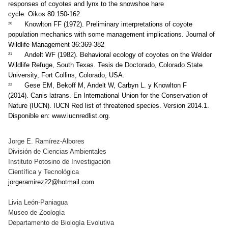
responses of coyotes and lynx to the snowshoe hare
cycle. Oikos 80:150-162.
Knowlton FF (1972). Preliminary interpretations of coyote
20
population mechanics with some management implications. Journal of
Wildlife Management 36:369-382
Andelt WF (1982). Behavioral ecology of coyotes on the Welder
21
Wildlife Refuge, South Texas. Tesis de Doctorado, Colorado State
University, Fort Collins, Colorado, USA.
Gese EM, Bekoff M, Andelt W, Carbyn L. y Knowlton F
22
(2014). Canis latrans. En International Union for the Conservation of
Nature (IUCN). IUCN Red list of threatened species. Version 2014.1.
Disponible en: www.iucnredlist.org.
Jorge E. Ramírez-Albores
División de Ciencias Ambientales
Instituto Potosino de Investigación
Científica y Tecnológica
jorgeramirez22@hotmail.com
Livia León-Paniagua
Museo de Zoología
Departamento de Biología Evolutiva