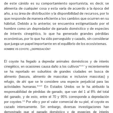
de este cánido es su comportamiento oportunista, es decir, se
alimenta de cualquier cosa y esta varía de acuerdo a la época del
año, a su área de distribución y la disponibilidad de recursos, por lo
que responde de manera eficiente a los cambios que ocurren en su
hábitat. Debido a lo anterior, se encuentra estigmatizado por el
hombre como un depredador de ganado doméstico y de especies
de interés cinegético, lo que ha generado grandes pérdidas
económicas, por lo que ha sido perseguido y cazado, sin considerar
que juega un papel importante en el equilibrio de los ecosistemas.
HOMBRE VS COYOTE: ¿DEPREDACIÓN?
El coyote ha llegado a depredar animales domésticos y de interés
cinegético, en ocasiones causa daño a los cultivos
y recientemente
4,5,6,7
se ha reportado en suburbios de grandes ciudades en busca de
alimento (basura, alimento de mascotas e inclusive mascotas) y
refugio, de ahí que se le considere una especie perjudicial para las
actividades humanas.
En Estados Unidos se le ha atribuido la
8,9,10
responsabilidad de pérdidas de ganado, que van del 1 al 8% del total
del ganado, y de esto, entre el 70 y 95% corresponde a depredación
por coyotes.
Por ello y por el valor comercial de su piel, el coyote es
4,5
cazado intensamente. Sin embargo, diversas investigaciones han
demostrado que el ganado doméstico y de especies de interés