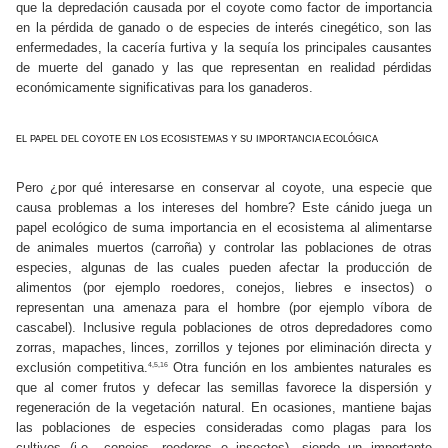
que la depredación causada por el coyote como factor de importancia
en la pérdida de ganado o de especies de interés cinegético, son las
enfermedades, la cacería furtiva y la sequía los principales causantes
de muerte del ganado y las que representan en realidad pérdidas
económicamente significativas para los ganaderos.
EL PAPEL DEL COYOTE EN LOS ECOSISTEMAS Y SU IMPORTANCIA ECOLÓGICA
Pero ¿por qué interesarse en conservar al coyote, una especie que
causa problemas a los intereses del hombre? Este cánido juega un
papel ecológico de suma importancia en el ecosistema al alimentarse
de animales muertos (carroña) y controlar las poblaciones de otras
especies, algunas de las cuales pueden afectar la producción de
alimentos (por ejemplo roedores, conejos, liebres e insectos) o
representan una amenaza para el hombre (por ejemplo víbora de
cascabel). Inclusive regula poblaciones de otros depredadores como
zorras, mapaches, linces, zorrillos y tejones por eliminación directa y
exclusión competitiva.
Otra función en los ambientes naturales es
4,5,16
que al comer frutos y defecar las semillas favorece la dispersión y
regeneración de la vegetación natural. En ocasiones, mantiene bajas
las poblaciones de especies consideradas como plagas para los
cultivos (i.e., conejos, roedores e insectos), siendo un importante