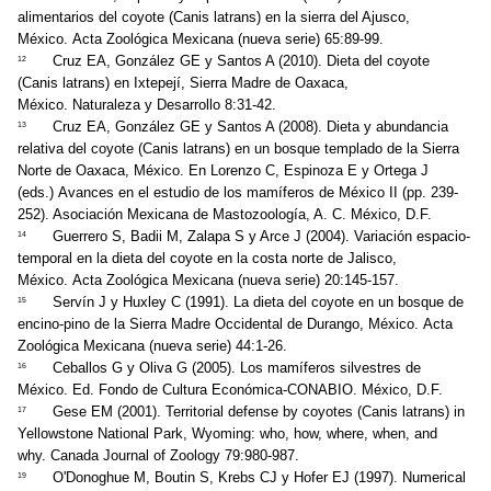
alimentarios del coyote (Canis latrans) en la sierra del Ajusco,
México. Acta Zoológica Mexicana (nueva serie) 65:89-99.
Cruz EA, González GE y Santos A (2010). Dieta del coyote
12
(Canis latrans) en Ixtepejí, Sierra Madre de Oaxaca,
México. Naturaleza y Desarrollo 8:31-42.
Cruz EA, González GE y Santos A (2008). Dieta y abundancia
13
relativa del coyote (Canis latrans) en un bosque templado de la Sierra
Norte de Oaxaca, México. En Lorenzo C, Espinoza E y Ortega J
(eds.) Avances en el estudio de los mamíferos de México II (pp. 239-
252). Asociación Mexicana de Mastozoología, A. C. México, D.F.
Guerrero S, Badii M, Zalapa S y Arce J (2004). Variación espacio-
14
temporal en la dieta del coyote en la costa norte de Jalisco,
México. Acta Zoológica Mexicana (nueva serie) 20:145-157.
Servín J y Huxley C (1991). La dieta del coyote en un bosque de
15
encino-pino de la Sierra Madre Occidental de Durango, México. Acta
Zoológica Mexicana (nueva serie) 44:1-26.
Ceballos G y Oliva G (2005). Los mamíferos silvestres de
16
México. Ed. Fondo de Cultura Económica-CONABIO. México, D.F.
Gese EM (2001). Territorial defense by coyotes (Canis latrans) in
17
Yellowstone National Park, Wyoming: who, how, where, when, and
why. Canada Journal of Zoology 79:980-987.
O'Donoghue M, Boutin S, Krebs CJ y Hofer EJ (1997). Numerical
19