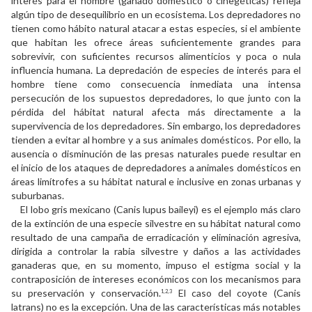
interés para el hombre (ganado doméstico o cinegéticas) refleja
algún tipo de desequilibrio en un ecosistema. Los depredadores no
tienen como hábito natural atacar a estas especies, si el ambiente
que habitan les ofrece áreas suficientemente grandes para
sobrevivir, con suficientes recursos alimenticios y poca o nula
influencia humana. La depredación de especies de interés para el
hombre tiene como consecuencia inmediata una intensa
persecución de los supuestos depredadores, lo que junto con la
pérdida del hábitat natural afecta más directamente a la
supervivencia de los depredadores. Sin embargo, los depredadores
tienden a evitar al hombre y a sus animales domésticos. Por ello, la
ausencia o disminución de las presas naturales puede resultar en
el inicio de los ataques de depredadores a animales domésticos en
áreas limítrofes a su hábitat natural e inclusive en zonas urbanas y
suburbanas.
El lobo gris mexicano (Canis lupus baileyi) es el ejemplo más claro
de la extinción de una especie silvestre en su hábitat natural como
resultado de una campaña de erradicación y eliminación agresiva,
dirigida a controlar la rabia silvestre y daños a las actividades
ganaderas que, en su momento, impuso el estigma social y la
contraposición de intereses económicos con los mecanismos para
su preservación y conservación.
El caso del coyote (Canis
1,2,3
latrans) no es la excepción. Una de las características más notables