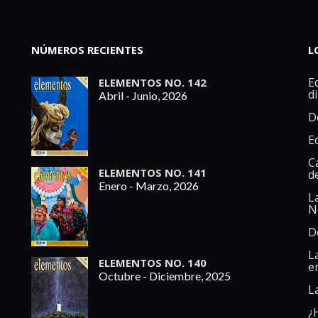
NÚMEROS RECIENTES
L
Ed
ELEMENTOS NO. 142
d
Abril - Junio, 2026
D
E
C
ELEMENTOS NO. 141
d
Enero - Marzo, 2026
L
N
D
L
ELEMENTOS NO. 140
e
Octubre - Diciembre, 2025
L
¿