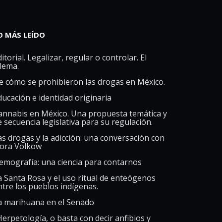
O MÁS LEÍDO
itorial. Legalizar, regular o controlar. El
ilema.
e cómo se prohibieron las drogas en México.
ducación e identidad originaria
annabis en México. Una propuesta temática y
e secuencia legislativa para su regulación.
as drogas y la adicción: una conversación con
ora Volkow
emografía: una ciencia para contarnos
a Santa Rosa y el uso ritual de enteógenos
ntre los pueblos indígenas.
a marihuana en el Senado
Herpetología, o basta con decir anfibios y