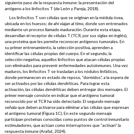
siguiente paso de la respuesta inmune: la presentación del
antígeno a los linfocitos T (de León y Pareja, 2018).
Los linfocitos T son células que se originan en la médula ósea,
ubicada en los huesos; de ahí viajan al timo, donde son entrenados
mediante un proceso llamado maduración. Durante esta etapa,
desarrollan el receptor de células T (TCR, por sus siglas en inglés),
una proteína que les permite reconocer antígenos tumorales. En
su primer entrenamiento, la selección positiva, aprenden a
identificar las células propias del cuerpo. En el segundo, la
selección negativa, aquellos linfocitos que atacan células propias
son eliminados para prevenir enfermedades autoinmunes. Una vez
maduros, los linfocitos T se trasladan a los nódulos linfáticos,
donde permanecen es estado de reposo, “dormidos”, a la espera de
ser activados por las células dendríticas. Para lograr esta
activación, las células dendríticas deben entregar dos mensajes. El
primer mensaje consiste en indicar que el antígeno tumoral
reconocido por el TCR ha sido detectado. El segundo mensaje
señala que deben activarse para eliminar a las células que expresan
el antígeno tumoral (Figura 1C). En este segundo mensaje
participan proteínas conocidas como puntos de control inmunitario
estimuladores, que actúan como interruptores que “activan” la
respuesta inmune (Arafat, 2024).