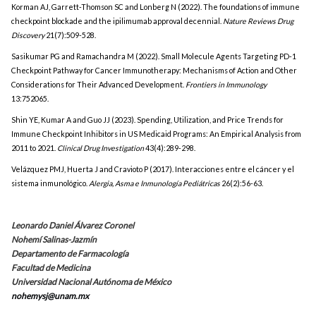
Korman AJ, Garrett-Thomson SC and Lonberg N (2022). The foundations of immune
checkpoint blockade and the ipilimumab approval decennial.
Nature Reviews Drug
Discovery
21(7):509-528.
Sasikumar PG and Ramachandra M (2022). Small Molecule Agents Targeting PD-1
Checkpoint Pathway for Cancer Immunotherapy: Mechanisms of Action and Other
Considerations for Their Advanced Development.
Frontiers in Immunology
13:752065.
Shin YE, Kumar A and Guo JJ (2023). Spending, Utilization, and Price Trends for
Immune Checkpoint Inhibitors in US Medicaid Programs: An Empirical Analysis from
2011 to 2021.
Clinical Drug Investigation
43(4):289-298.
Velázquez PMJ, Huerta J and Cravioto P (2017). Interacciones entre el cáncer y el
sistema inmunológico.
Alergia, Asma e Inmunología Pediátricas
26(2):56-63.
Leonardo Daniel Álvarez Coronel
Nohemí Salinas-Jazmín
Departamento de Farmacología
Facultad de Medicina
Universidad Nacional Autónoma de México
nohemysj@unam.mx