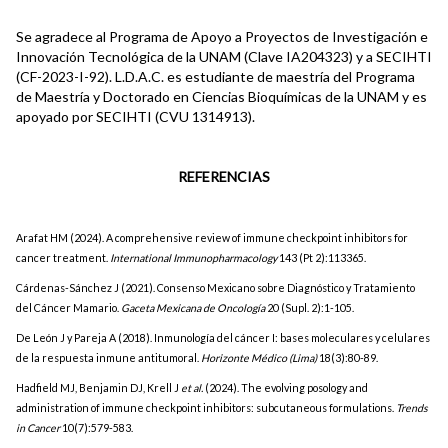
Se agradece al Programa de Apoyo a Proyectos de Investigación e
Innovación Tecnológica de la UNAM (Clave IA204323) y a SECIHTI
(CF-2023-I-92). L.D.A.C. es estudiante de maestría del Programa
de Maestría y Doctorado en Ciencias Bioquímicas de la UNAM y es
apoyado por SECIHTI (CVU 1314913).
REFERENCIAS
Arafat HM (2024). A comprehensive review of immune checkpoint inhibitors for
cancer treatment.
International Immunopharmacology
143 (Pt 2):113365.
Cárdenas-Sánchez J (2021). Consenso Mexicano sobre Diagnóstico y Tratamiento
del Cáncer Mamario.
Gaceta Mexicana de Oncología
20 (Supl. 2):1-105.
De León J y Pareja A (2018). Inmunología del cáncer I: bases moleculares y celulares
de la respuesta inmune antitumoral.
Horizonte Médico (Lima)
18(3):80-89.
Hadfield MJ, Benjamin DJ, Krell J
et al.
(2024). The evolving posology and
administration of immune checkpoint inhibitors: subcutaneous formulations.
Trends
in Cancer
10(7):579-583.