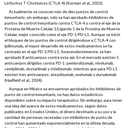
Linfocitos T Citotóxicos (CTLA-4) (Korman
et al
., 2022).
Actualmente se conocen más de diez puntos de control
inmunitario; sin embargo, solo se han aprobado inhibidores de
puntos de control inmunitario contra CTLA-4 y contra el eje de la
Proteína de Muerte Celular 1/Ligando 1 de la Proteína de Muerte
Celular, mejor conocido como el eje PD-1/PD-L1. Aunque se inició
el bloqueo de los puntos de control dirigiéndose a CTLA-4 con
ipilimumab, el mayor desarrollo de estos medicamentos se ha
centrado en el eje PD-1/PD-L1. Sorprendentemente, se han
aprobado 8 anticuerpos contra este eje. En el mercado existen 5
anticuerpos dirigidos contra PD-1: pembrolizumab, nivolumab,
cemiplimab, dostarlimab y tislelizumab; mientras que para PD-L1
existen tres anticuerpos: atezolizumab, avelumab y durvalumab
(Hadfield
et al
., 2024).
Aunque en México se encuentran aprobados los inhibidores de
punto de control inmunitario, no hay datos estadísticos
disponibles sobre su impacto terapéutico. Sin embargo, para tener
una idea del avance de estos medicamentos, según datos
publicados en Estados Unidos, el dinero destinado a su uso y la
cantidad de personas recetadas con inhibidores de punto de
control han aumentado exponencialmente en la última década.