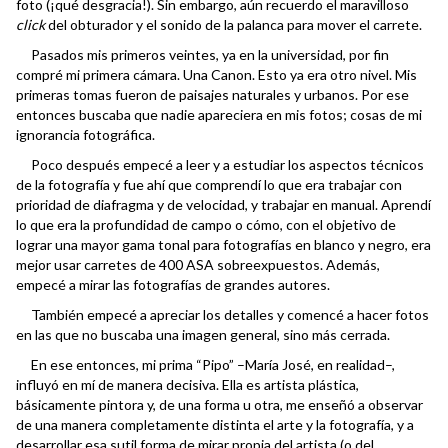
foto (¡qué desgracia!). Sin embargo, aún recuerdo el maravilloso
click
del obturador y el sonido de la palanca para mover el carrete.
Pasados mis primeros veintes, ya en la universidad, por fin
compré mi primera cámara. Una Canon. Esto ya era otro nivel. Mis
primeras tomas fueron de paisajes naturales y urbanos. Por ese
entonces buscaba que nadie apareciera en mis fotos; cosas de mi
ignorancia fotográfica.
Poco después empecé a leer y a estudiar los aspectos técnicos
de la fotografía y fue ahí que comprendí lo que era trabajar con
prioridad de diafragma y de velocidad, y trabajar en manual. Aprendí
lo que era la profundidad de campo o cómo, con el objetivo de
lograr una mayor gama tonal para fotografías en blanco y negro, era
mejor usar carretes de 400 ASA sobreexpuestos. Además,
empecé a mirar las fotografías de grandes autores.
También empecé a apreciar los detalles y comencé a hacer fotos
en las que no buscaba una imagen general, sino más cerrada.
En ese entonces, mi prima “Pipo” –María José, en realidad–,
influyó en mí de manera decisiva. Ella es artista plástica,
básicamente pintora y, de una forma u otra, me enseñó a observar
de una manera completamente distinta el arte y la fotografía, y a
desarrollar esa sutil forma de mirar propia del artista (o del