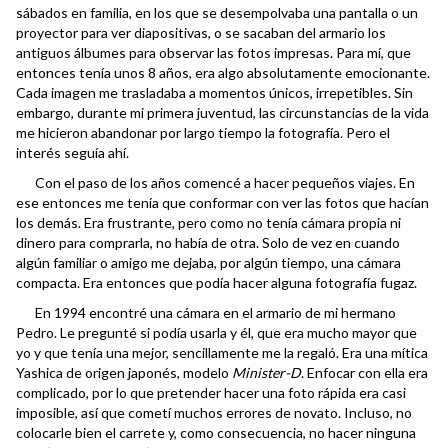
sábados en familia, en los que se desempolvaba una pantalla o un
proyector para ver diapositivas, o se sacaban del armario los
antiguos álbumes para observar las fotos impresas. Para mí, que
entonces tenía unos 8 años, era algo absolutamente emocionante.
Cada imagen me trasladaba a momentos únicos, irrepetibles. Sin
embargo, durante mi primera juventud, las circunstancias de la vida
me hicieron abandonar por largo tiempo la fotografía. Pero el
interés seguía ahí.
Con el paso de los años comencé a hacer pequeños viajes. En
ese entonces me tenía que conformar con ver las fotos que hacían
los demás. Era frustrante, pero como no tenía cámara propia ni
dinero para comprarla, no había de otra. Solo de vez en cuando
algún familiar o amigo me dejaba, por algún tiempo, una cámara
compacta. Era entonces que podía hacer alguna fotografía fugaz.
En 1994 encontré una cámara en el armario de mi hermano
Pedro. Le pregunté si podía usarla y él, que era mucho mayor que
yo y que tenía una mejor, sencillamente me la regaló. Era una mítica
Yashica de origen japonés, modelo
Minister-D
. Enfocar con ella era
complicado, por lo que pretender hacer una foto rápida era casi
imposible, así que cometí muchos errores de novato. Incluso, no
colocarle bien el carrete y, como consecuencia, no hacer ninguna