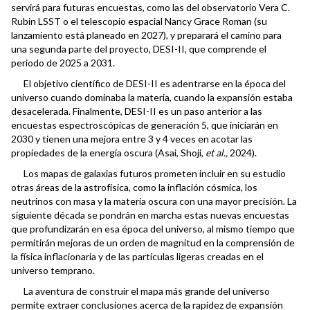
servirá para futuras encuestas, como las del observatorio Vera C.
Rubin LSST o el telescopio espacial Nancy Grace Roman (su
lanzamiento está planeado en 2027), y preparará el camino para
una segunda parte del proyecto, DESI-II, que comprende el
periodo de 2025 a 2031.
El objetivo científico de DESI-II es adentrarse en la época del
universo cuando dominaba la materia, cuando la expansión estaba
desacelerada. Finalmente, DESI-II es un paso anterior a las
encuestas espectroscópicas de generación 5, que iniciarán en
2030 y tienen una mejora entre 3 y 4 veces en acotar las
propiedades de la energía oscura (Asai, Shoji,
et al.,
2024).
Los mapas de galaxias futuros prometen incluir en su estudio
otras áreas de la astrofísica, como la inflación cósmica, los
neutrinos con masa y la materia oscura con una mayor precisión. La
siguiente década se pondrán en marcha estas nuevas encuestas
que profundizarán en esa época del universo, al mismo tiempo que
permitirán mejoras de un orden de magnitud en la comprensión de
la física inflacionaria y de las partículas ligeras creadas en el
universo temprano.
La aventura de construir el mapa más grande del universo
permite extraer conclusiones acerca de la rapidez de expansión