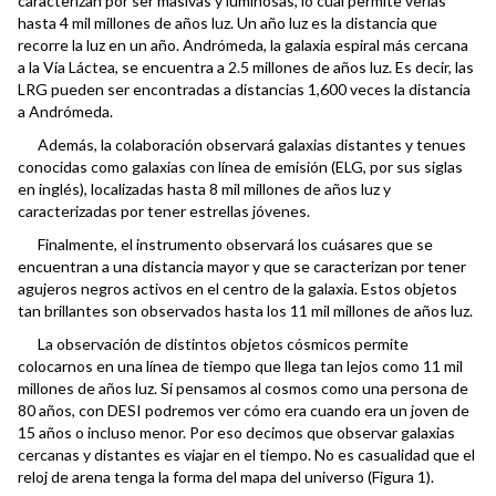
caracterizan por ser masivas y luminosas, lo cual permite verlas
hasta 4 mil millones de años luz. Un año luz es la distancia que
recorre la luz en un año. Andrómeda, la galaxia espiral más cercana
a la Vía Láctea, se encuentra a 2.5 millones de años luz. Es decir, las
LRG pueden ser encontradas a distancias 1,600 veces la distancia
a Andrómeda.
Además, la colaboración observará galaxias distantes y tenues
conocidas como galaxias con línea de emisión (ELG, por sus siglas
en inglés), localizadas hasta 8 mil millones de años luz y
caracterizadas por tener estrellas jóvenes.
Finalmente, el instrumento observará los cuásares que se
encuentran a una distancia mayor y que se caracterizan por tener
agujeros negros activos en el centro de la galaxia. Estos objetos
tan brillantes son observados hasta los 11 mil millones de años luz.
La observación de distintos objetos cósmicos permite
colocarnos en una línea de tiempo que llega tan lejos como 11 mil
millones de años luz. Si pensamos al cosmos como una persona de
80 años, con DESI podremos ver cómo era cuando era un joven de
15 años o incluso menor. Por eso decimos que observar galaxias
cercanas y distantes es viajar en el tiempo. No es casualidad que el
reloj de arena tenga la forma del mapa del universo (Figura 1).