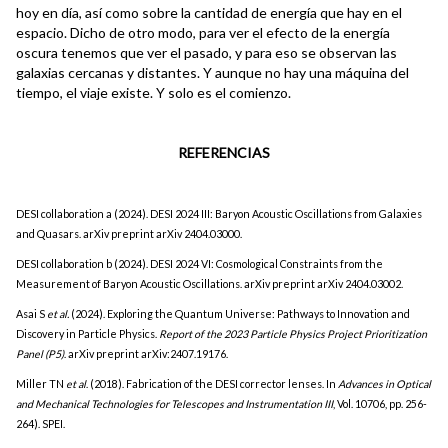
hoy en día, así como sobre la cantidad de energía que hay en el
espacio. Dicho de otro modo, para ver el efecto de la energía
oscura tenemos que ver el pasado, y para eso se observan las
galaxias cercanas y distantes. Y aunque no hay una máquina del
tiempo, el viaje existe. Y solo es el comienzo.
REFERENCIAS
DESI collaboration a (2024). DESI 2024 III: Baryon Acoustic Oscillations from Galaxies
and Quasars. arXiv preprint arXiv 2404.03000.
DESI collaboration b (2024). DESI 2024 VI: Cosmological Constraints from the
Measurement of Baryon Acoustic Oscillations. arXiv preprint arXiv 2404.03002.
Asai S
et al.
(2024). Exploring the Quantum Universe: Pathways to Innovation and
Discovery in Particle Physics.
Report of the 2023 Particle Physics Project Prioritization
Panel (P5)
. arXiv preprint arXiv:2407.19176.
Miller TN
et al
. (2018). Fabrication of the DESI corrector lenses. In
Advances in Optical
and Mechanical Technologies for Telescopes and Instrumentation III
, Vol. 10706, pp. 256-
264). SPEI.