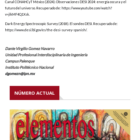
Canal CONAHCyT México (2024). Observaciones DESI 2024: energía oscura y el
futuro del universo. Recuperado de:
https://www.youtube.com/watch?
v=jlkMF4Q1Xsk
.
Dark Energy Spectroscopic Survey (2018). El sondeo DESI. Recuperado de:
https://www.desi.lbl.gov/es/the-desi-survey-spanish/
.
Dante Virgilio Gomez Navarro
Unidad Profesional Interdisciplinaria de Ingeniería
Campus Palenque
Instituto Politécnico Nacional
dgomezn@ipn.mx
NÚMERO ACTUAL