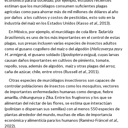
económico para la sociedad; por ejemplo, estudios recientes
estiman que los murciélagos consumen suficientes plagas
agrícolas como para ahorrar más de mil millones de dólares al año
por daños a los cultivos y costos de pesticidas, esto solo en la
industria del maíz en los Estados Unidos (Kasso
et al.,
2013).
En México, por ejemplo, el murciélago de cola libre
Tadarida
brasiliensis
, es uno de los más importantes en el control de estas
plagas, sus presas incluyen varias especies de insectos adultos
como el gusano cogollero del maíz o del algodón (
Helicoverpa zea
y
H. armigera
), el gusano soldado (
Spodoptera exigua
), cuyas larvas
causan daños importantes en cultivos de pimiento, tomate,
repollo, soya, además de algodón, maíz y otras plagas del arroz,
caña de azúcar, chile, entre otros (Russell
et al.,
2011).
Otras especies de murciélagos insectívoros son capaces de
controlar poblaciones de insectos como los mosquitos, vectores
de importantes enfermedades humanas como dengue, fiebre
amarilla, chikungunya y Zika. Entre los frugívoros y los que se
alimentan del néctar de las flores, se estima que interactúan
(polinizan o dispersan sus semillas) con al menos 550 especies de
plantas alrededor del mundo, muchas de ellas de importancia
económica y alimenticia para los humanos (Ramírez-Fráncel
et al.,
2022).