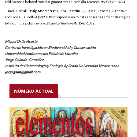
acid bacteria isolated from Bat guano from Er-rachidia, Morocco.
LWT
159:113224.
Tuneu-Corral C, Puig-Montserrat X, Riba-Bertolín D, Russo D, Rebelo H, Cabeza M
and Lopéz-Baucells A (2023). Pest suppression by bats and management strategies
to favour it: a global review.
Biological Reviews
98:1565-1582.
Miguel Ortiz-Acosta
Centro de Investigación en Biodiversidad
y Conservación
Universidad Autónoma del Estado de Morelos
Jorge Galindo-González
Instituto de Biotecnología y Ecología Aplicada Universidad Veracruzana
jorgegalin@gmail.com
NÚMERO ACTUAL