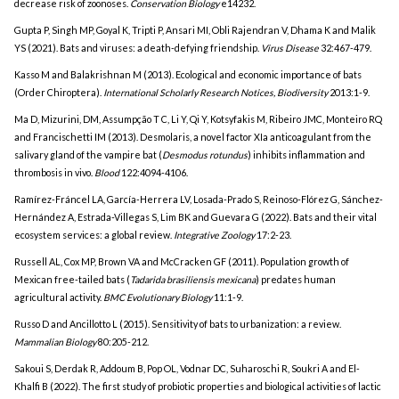
decrease risk of zoonoses.
Conservation Biology
e14232.
Gupta P, Singh MP, Goyal K, Tripti P, Ansari MI, Obli Rajendran V, Dhama K and Malik
YS (2021). Bats and viruses: a death-defying friendship.
Virus Disease
32:467-479.
Kasso M and Balakrishnan M (2013). Ecological and economic importance of bats
(Order Chiroptera).
International Scholarly Research Notices, Biodiversity
2013:1-9.
Ma D, Mizurini, DM, Assumpção T C, Li Y, Qi Y, Kotsyfakis M, Ribeiro JMC, Monteiro RQ
and Francischetti IM (2013). Desmolaris, a novel factor XIa anticoagulant from the
salivary gland of the vampire bat (
Desmodus rotundus
) inhibits inflammation and
thrombosis in vivo.
Blood
122:4094-4106.
Ramírez-Fráncel LA, García-Herrera LV, Losada-Prado S, Reinoso-Flórez G, Sánchez-
Hernández A, Estrada-Villegas S, Lim BK and Guevara G (2022). Bats and their vital
ecosystem services: a global review.
Integrative Zoology
17:2-23.
Russell AL, Cox MP, Brown VA and McCracken GF (2011). Population growth of
Mexican free-tailed bats (
Tadarida brasiliensis mexicana
) predates human
agricultural activity.
BMC Evolutionary Biology
11:1-9.
Russo D and Ancillotto L (2015). Sensitivity of bats to urbanization: a review.
Mammalian Biology
80:205-212.
Sakoui S, Derdak R, Addoum B, Pop OL, Vodnar DC, Suharoschi R, Soukri A and El-
Khalfi B (2022). The first study of probiotic properties and biological activities of lactic