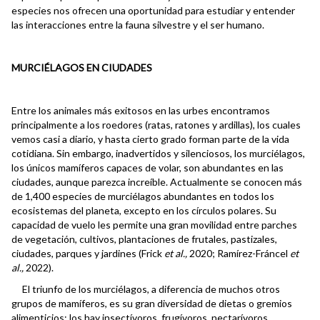
especies nos ofrecen una oportunidad para estudiar y entender
las interacciones entre la fauna silvestre y el ser humano.
MURCIÉLAGOS EN CIUDADES
Entre los animales más exitosos en las urbes encontramos
principalmente a los roedores (ratas, ratones y ardillas), los cuales
vemos casi a diario, y hasta cierto grado forman parte de la vida
cotidiana. Sin embargo, inadvertidos y silenciosos, los murciélagos,
los únicos mamíferos capaces de volar, son abundantes en las
ciudades, aunque parezca increíble. Actualmente se conocen más
de 1,400 especies de murciélagos abundantes en todos los
ecosistemas del planeta, excepto en los círculos polares. Su
capacidad de vuelo les permite una gran movilidad entre parches
de vegetación, cultivos, plantaciones de frutales, pastizales,
ciudades, parques y jardines (Frick
et al.,
2020; Ramírez-Fráncel
et
al.,
2022).
El triunfo de los murciélagos, a diferencia de muchos otros
grupos de mamíferos, es su gran diversidad de dietas o gremios
alimenticios: los hay insectívoros, frugívoros, nectarívoros,